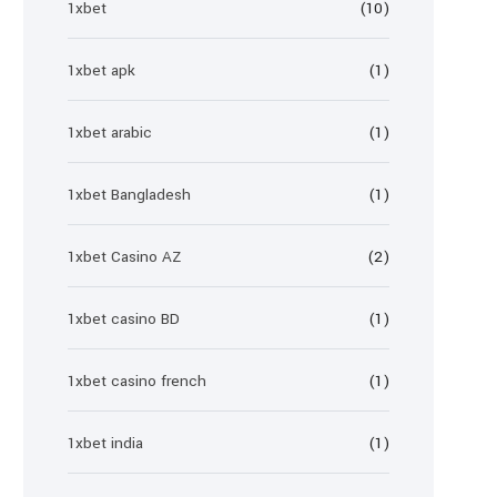
1xbet
(10)
1xbet apk
(1)
1xbet arabic
(1)
1xbet Bangladesh
(1)
1xbet Casino AZ
(2)
1xbet casino BD
(1)
1xbet casino french
(1)
1xbet india
(1)