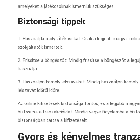
amelyeket a játékosoknak ismerniük szükséges.
Biztonsági tippek
1. Használj komoly játékosokat: Csak a legjobb magyar online
szolgáltatók ismertek.
2. Frissítse a böngészőt: Mindig frissítse a böngészőt a leg
használja.
3. Használjon komoly jelszavakat: Mindig használjon komoly 
jelszavát időről időre.
Az online kifizetések biztonsága fontos, és a legjobb magyar
biztosítsa a tranzakcióidat. Mindig vegye figyelembe a biz
biztonságban tartsa a kifizetéseit.
Gyors és kényelmes tranz