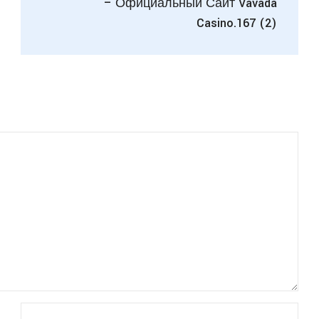
– Официальный Сайт Vavada
Casino.167 (2)