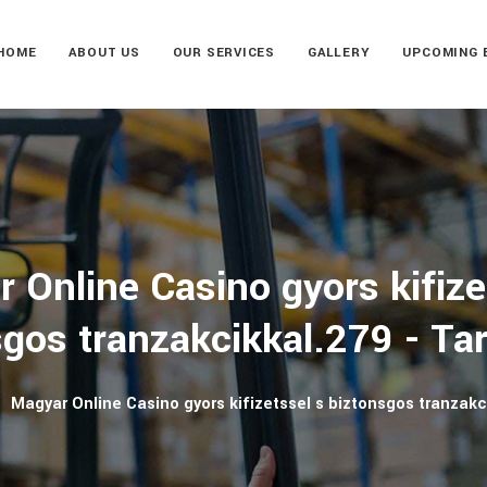
HOME
ABOUT US
OUR SERVICES
GALLERY
UPCOMING 
 Online Casino gyors kifize
sgos tranzakcikkal.279 - Ta
Magyar Online Casino gyors kifizetssel s biztonsgos tranzakc