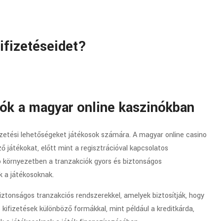
ifizetéseidet?
ók a magyar online kaszinókban
fizetési lehetőségeket játékosok számára. A magyar online casino
 játékokat, előtt mint a regisztrációval kapcsolatos
o környezetben a tranzakciók gyors és biztonságos
k a játékosoknak.
ztonságos tranzakciós rendszerekkel, amelyek biztosítják, hogy
 kifizetések különböző formákkal, mint például a kreditkárda,