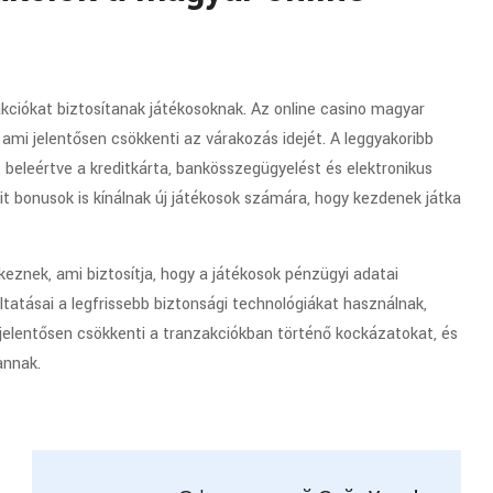
kciókat biztosítanak játékosoknak. Az online casino magyar
, ami jelentősen csökkenti az várakozás idejét. A leggyakoribb
 beleértve a kreditkárta, bankösszegügyelést és elektronikus
it bonusok is kínálnak új játékosok számára, hogy kezdenek játka
eznek, ami biztosítja, hogy a játékosok pénzügyi adatai
tatásai a legfrissebb biztonsági technológiákat használnak,
jelentősen csökkenti a tranzakciókban történő kockázatokat, és
annak.