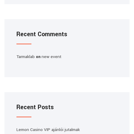
Recent Comments
Tarmaklab
new event
on
Recent Posts
Lemon Casino VIP ajánlói jutalmak