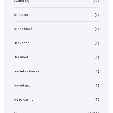
aviator ng
(10)
b1bet BR
(1)
b1bet brazil
(1)
Bankobet
(1)
Basaribet
(1)
bbrbet colombia
(1)
bbrbet mx
(1)
bizzo casino
(1)