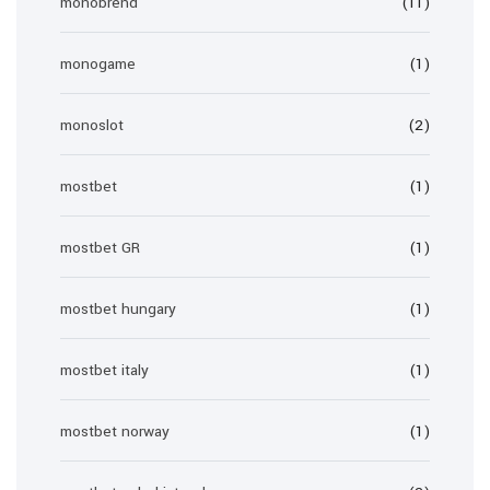
monobrend
(11)
monogame
(1)
monoslot
(2)
mostbet
(1)
mostbet GR
(1)
mostbet hungary
(1)
mostbet italy
(1)
mostbet norway
(1)