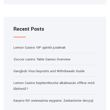
Recent Posts
Lemon Casino VIP ajánlói jutalmak
Zoccer casino Table Games Overview
Gangbob Visa Deposits and Withdrawals Guide
Lemon Casino bejelentkezési alkalmazás offline mód:
Elérhető?
Kasyno NV unieważnia wygrane: Zaskarżenie decyzji