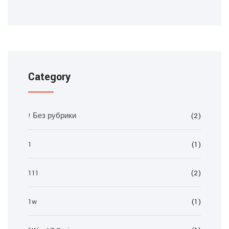
Category
! Без рубрики
(2)
1
(1)
111
(2)
1w
(1)