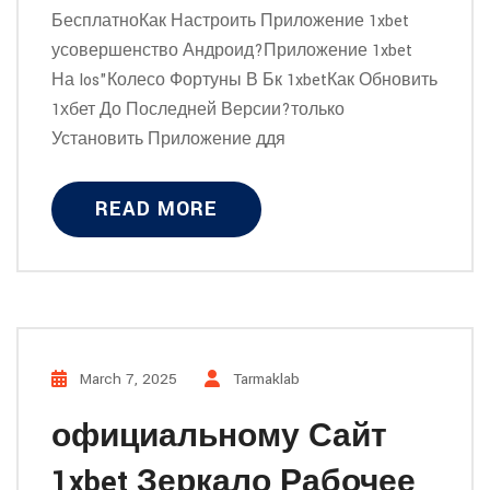
БесплатноКак Настроить Приложение 1xbet
усовершенство Андроид?Приложение 1xbet
На Ios"Колесо Фортуны В Бк 1xbetКак Обновить
1хбет До Последней Версии?только
Установить Приложение ддя
READ MORE
March 7, 2025
Tarmaklab
официальному Сайт
1xbet Зеркало Рабочее