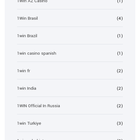
1Win AZ Casino
(1)
1Win Brasil
(4)
1win Brazil
(1)
1win casino spanish
(1)
1win fr
(2)
1win India
(2)
1WIN Official In Russia
(2)
1win Turkiye
(3)