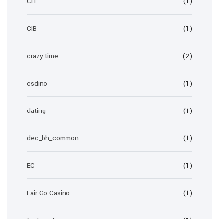
CH
(1)
CIB
(1)
crazy time
(2)
csdino
(1)
dating
(1)
dec_bh_common
(1)
EC
(1)
Fair Go Casino
(1)