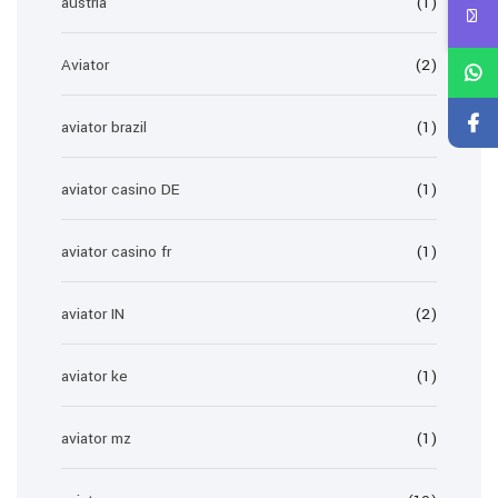
austria
(1)
Aviator
(2)
aviator brazil
(1)
aviator casino DE
(1)
aviator casino fr
(1)
aviator IN
(2)
aviator ke
(1)
aviator mz
(1)