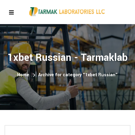
1xbet Russian - Tarmaklab
Home
Archive for category "1xbet Russian"