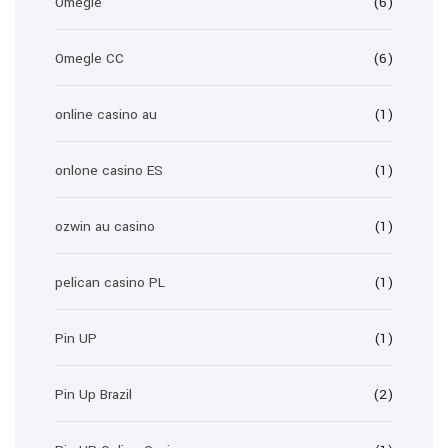
Omegle
(6)
Omegle CC
(6)
online casino au
(1)
onlone casino ES
(1)
ozwin au casino
(1)
pelican casino PL
(1)
Pin UP
(1)
Pin Up Brazil
(2)