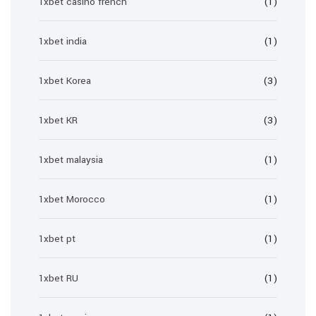
1xbet casino french
(1)
1xbet india
(1)
1xbet Korea
(3)
1xbet KR
(3)
1xbet malaysia
(1)
1xbet Morocco
(1)
1xbet pt
(1)
1xbet RU
(1)