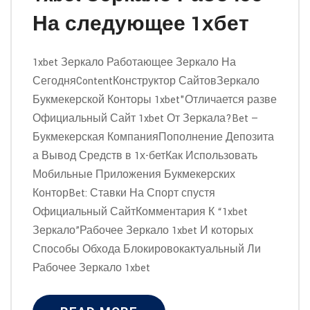
На следующее 1хбет
1xbet Зеркало Работающее Зеркало На
СегодняContentКонструктор СайтовЗеркало
Букмекерской Конторы 1xbet"Отличается разве
Официальный Сайт 1xbet От Зеркала?Bet —
Букмекерская КомпанияПополнение Депозита
а Вывод Средств в 1х-бетКак Использовать
Мобильные Приложения Букмекерских
КонторBet: Ставки На Спорт спустя
Официальный СайтКомментария К “1xbet
Зеркало”Рабочее Зеркало 1xbet И которых
Способы Обхода Блокировокактуальный Ли
Рабочее Зеркало 1xbet