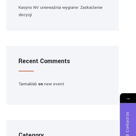
Kasyno NV unieważnia wygrane: Zaskarżenie
decyzji
Recent Comments
Tarmaklab
new event
on
→
Contact Us
Category