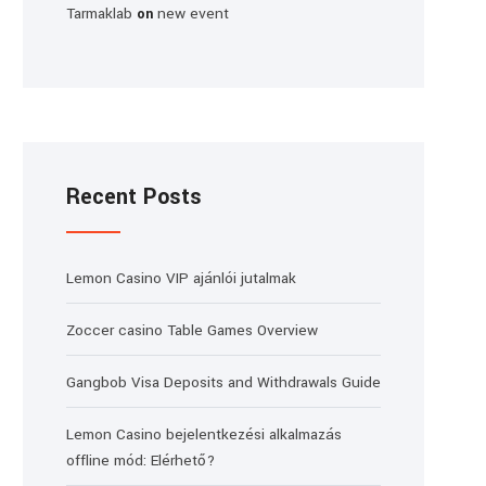
Tarmaklab
new event
on
Recent Posts
Lemon Casino VIP ajánlói jutalmak
Zoccer casino Table Games Overview
Gangbob Visa Deposits and Withdrawals Guide
Lemon Casino bejelentkezési alkalmazás
offline mód: Elérhető?