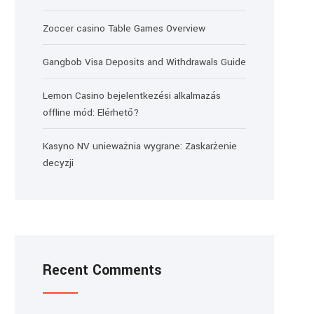
Zoccer casino Table Games Overview
Gangbob Visa Deposits and Withdrawals Guide
Lemon Casino bejelentkezési alkalmazás
offline mód: Elérhető?
Kasyno NV unieważnia wygrane: Zaskarżenie
decyzji
Recent Comments