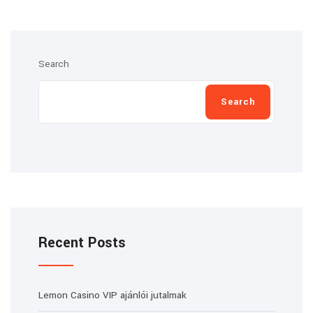
Search
Search
Recent Posts
Lemon Casino VIP ajánlói jutalmak