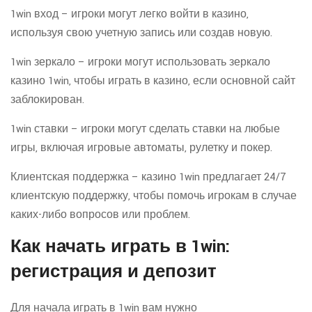
1win вход – игроки могут легко войти в казино,
используя свою учетную запись или создав новую.
1win зеркало – игроки могут использовать зеркало
казино 1win, чтобы играть в казино, если основной сайт
заблокирован.
1win ставки – игроки могут сделать ставки на любые
игры, включая игровые автоматы, рулетку и покер.
Клиентская поддержка – казино 1win предлагает 24/7
клиентскую поддержку, чтобы помочь игрокам в случае
каких-либо вопросов или проблем.
Как начать играть в 1win:
регистрация и депозит
Для начала играть в 1win вам нужно