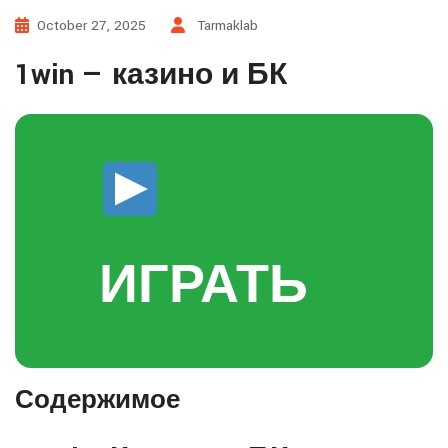
October 27, 2025
Tarmaklab
1win — казино и БК
ИГРАТЬ
Содержимое