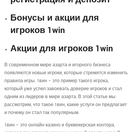
Бонусы и акции для
игроков 1win
Акции для игроков 1win
В современном мире азарта и игорного бизнеса
появляются новые игроки, которые стремятся изменить
правила игры. 1вин – это пример такого игрока,
который уже успел завоевать доверие игроков и стал
одним из лидеров в мире азарта. В этой статье мы
рассмотрим, что такое 1вин, какие услуги он предлагает
и почему он стал так популярным.
1вин – это онлайн-казино и букмекерская контора,