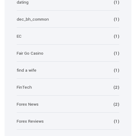
dating
(1)
dec_bh_common
(1)
EC
(1)
Fair Go Casino
(1)
find a wife
(1)
FinTech
(2)
Forex News
(2)
Forex Reviews
(1)