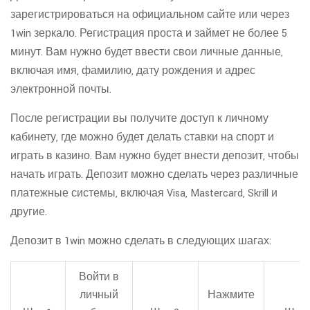
зарегистрироваться на официальном сайте или через
1win зеркало. Регистрация проста и займет не более 5
минут. Вам нужно будет ввести свои личные данные,
включая имя, фамилию, дату рождения и адрес
электронной почты.
После регистрации вы получите доступ к личному
кабинету, где можно будет делать ставки на спорт и
играть в казино. Вам нужно будет внести депозит, чтобы
начать играть. Депозит можно сделать через различные
платежные системы, включая Visa, Mastercard, Skrill и
другие.
Депозит в 1win можно сделать в следующих шагах:
Войти в
личный
Нажмите