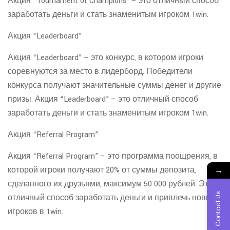
Акция “Tournament of Champions” – это отличный способ
заработать деньги и стать знаменитым игроком 1win.
Акция “Leaderboard”
Акция “Leaderboard” – это конкурс, в котором игроки
соревнуются за место в лидерборд. Победители
конкурса получают значительные суммы денег и другие
призы. Акция “Leaderboard” – это отличный способ
заработать деньги и стать знаменитым игроком 1win.
Акция “Referral Program”
Акция “Referral Program” – это программа поощрения, в
→
которой игроки получают 20% от суммы депозита,
сделанного их друзьями, максимум 50 000 рублей. Это
Contact Us
отличный способ заработать деньги и привлечь новых
игроков в 1win.