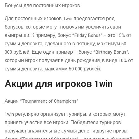
Бонусы для постоянных игроков
Для постоянных игроков 1win предлагается ряд
бонусов, которые могут помочь им увеличить свои
выигрыши. К примеру, бонус “Friday Bonus” – это 15% от
суммы депозита, сделанного в пятницу, максимум 50
000 рублей. Еще один пример – бонус “Birthday Bonus”,
который игрок получает в день рождения, в виде 10% от
суммы депозита, максимум 50 000 рублей.
Акции для игроков 1win
Акция “Tournament of Champions”
1win регулярно организует турниры, в которых могут
принять участие все игроки. Победители турниров
получают значительные суммы денег и другие призы.