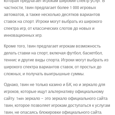
которая предлагает игрокам широкий спектр услуг. В
частности, 1вин предлагает более 1 000 игровых
автоматов, а также несколько десятков вариантов
ставок на спорт. Игроки могут выбрать из широкого
спектра игр, от классических слотов до новых и
инновационных игр.
Кроме того, 1вин предлагает игрокам возможность
делать ставки на спорт, включая футбол, баскетбол,
теннис и другие виды спорта. Игроки могут выбрать из
широкого спектра вариантов ставок, от простых до
сложных, и получать выигрышные суммы.
Однако, 1вин не только казино и БК, но и зеркало для
игроков, которые ищут альтернативу официальному
сайту. 1win зеркало – это зеркало официального сайта
1вин, которое позволяет игрокам доступаться к услугам
1вин, не опасаясь блокировки официального сайта.