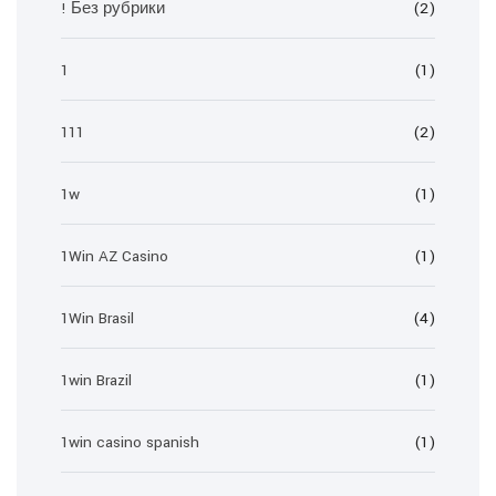
! Без рубрики
(2)
1
(1)
111
(2)
1w
(1)
1Win AZ Casino
(1)
1Win Brasil
(4)
1win Brazil
(1)
1win casino spanish
(1)