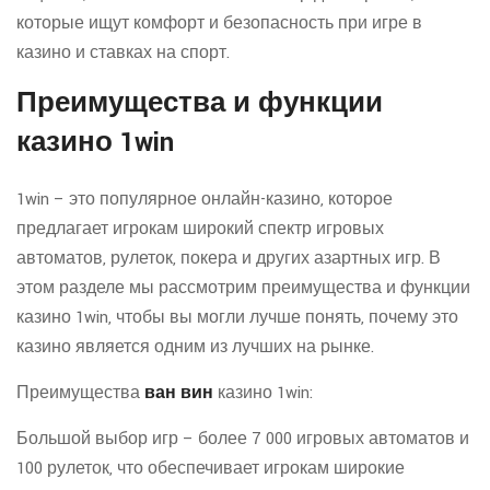
которые ищут комфорт и безопасность при игре в
казино и ставках на спорт.
Преимущества и функции
казино 1win
1win – это популярное онлайн-казино, которое
предлагает игрокам широкий спектр игровых
автоматов, рулеток, покера и других азартных игр. В
этом разделе мы рассмотрим преимущества и функции
казино 1win, чтобы вы могли лучше понять, почему это
казино является одним из лучших на рынке.
Преимущества
ван вин
казино 1win:
Большой выбор игр – более 7 000 игровых автоматов и
100 рулеток, что обеспечивает игрокам широкие