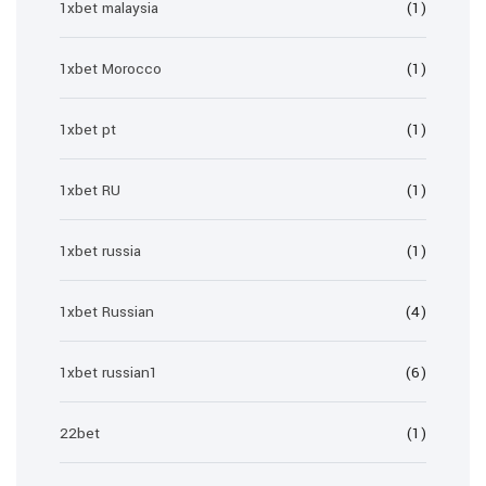
1xbet malaysia
(1)
1xbet Morocco
(1)
1xbet pt
(1)
1xbet RU
(1)
1xbet russia
(1)
1xbet Russian
(4)
1xbet russian1
(6)
22bet
(1)