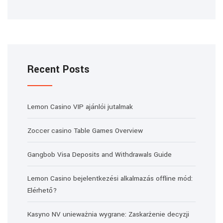
Recent Posts
Lemon Casino VIP ajánlói jutalmak
Zoccer casino Table Games Overview
Gangbob Visa Deposits and Withdrawals Guide
Lemon Casino bejelentkezési alkalmazás offline mód:
Elérhető?
Kasyno NV unieważnia wygrane: Zaskarżenie decyzji