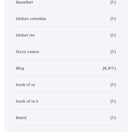
Basaribet
(1)
bbrbet colombia
(1)
bbrbet mx
(1)
bizzo casino
(1)
Blog
(6,311)
book of ra
(1)
book of ra it
(1)
Brand
(1)