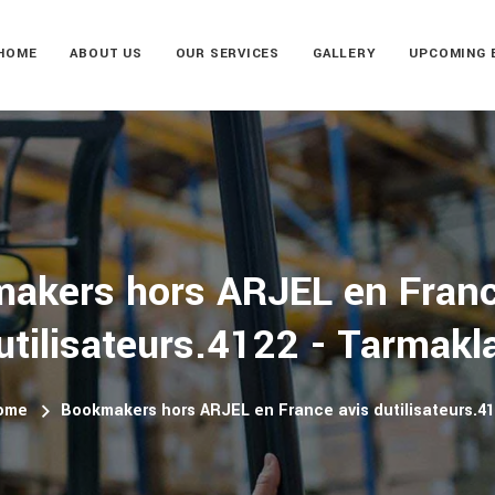
HOME
ABOUT US
OUR SERVICES
GALLERY
UPCOMING 
akers hors ARJEL en Franc
utilisateurs.4122 - Tarmakl
ome
Bookmakers hors ARJEL en France avis dutilisateurs.4