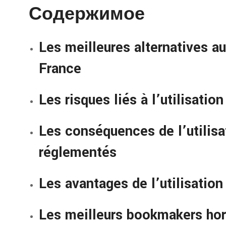
Содержимое
Les meilleures alternatives 
France
Les risques liés à l’utilisat
Les conséquences de l’utilis
réglementés
Les avantages de l’utilisati
Les meilleurs bookmakers ho