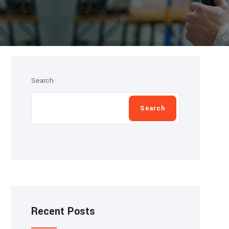
Search
Search
Recent Posts