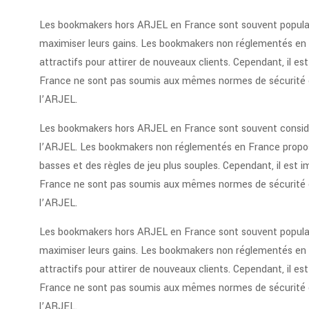
Les bookmakers hors ARJEL en France sont souvent populai
maximiser leurs gains. Les bookmakers non réglementés en
attractifs pour attirer de nouveaux clients. Cependant, il 
France ne sont pas soumis aux mêmes normes de sécurité 
l’ARJEL.
Les bookmakers hors ARJEL en France sont souvent consid
l’ARJEL. Les bookmakers non réglementés en France propose
basses et des règles de jeu plus souples. Cependant, il es
France ne sont pas soumis aux mêmes normes de sécurité 
l’ARJEL.
Les bookmakers hors ARJEL en France sont souvent populai
maximiser leurs gains. Les bookmakers non réglementés en
attractifs pour attirer de nouveaux clients. Cependant, il 
France ne sont pas soumis aux mêmes normes de sécurité 
l’ARJEL.