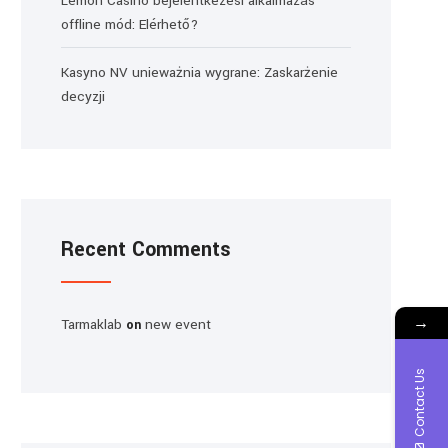
Lemon Casino bejelentkezési alkalmazás
offline mód: Elérhető?
Kasyno NV unieważnia wygrane: Zaskarżenie
decyzji
Recent Comments
→
Tarmaklab
new event
on
Contact Us