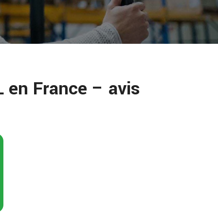
 en France – avis