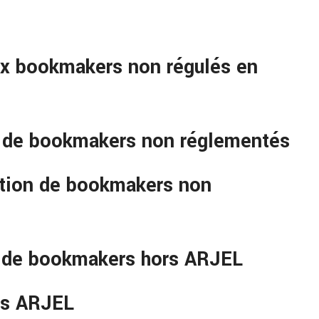
aux bookmakers non régulés en
ion de bookmakers non réglementés
ation de bookmakers non
on de bookmakers hors ARJEL
rs ARJEL