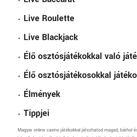
Live Roulette
Live Blackjack
Élő osztósjátékokkal való ját
Élő osztósjátékosokkal játéko
Élmények
Tippjei
Magyar online casino játékokkal játszhatod magad, bárhol é