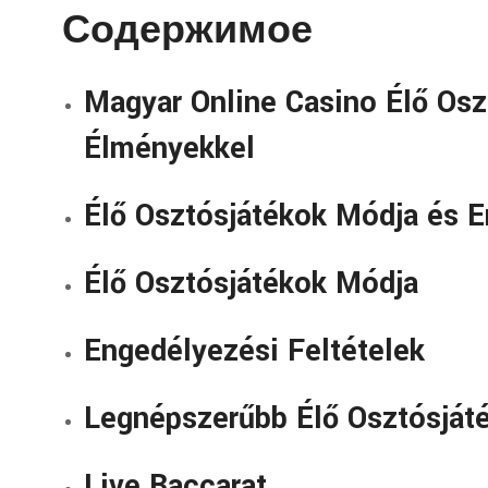
Содержимое
Magyar Online Casino Élő Osz
Élményekkel
Élő Osztósjátékok Módja és E
Élő Osztósjátékok Módja
Engedélyezési Feltételek
Legnépszerűbb Élő Osztósjáté
Live Baccarat