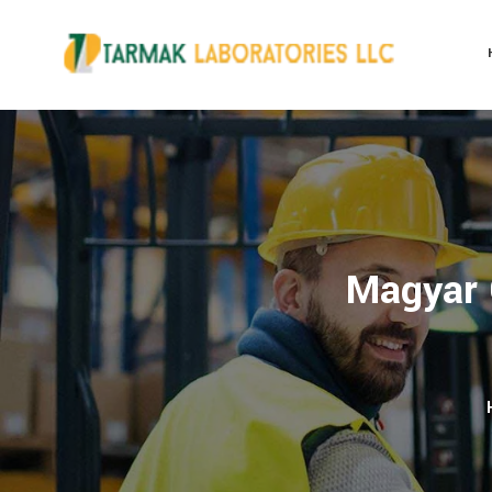
Magyar O