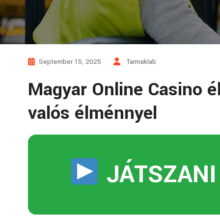
September 15, 2025
Tarmaklab
Magyar Online Casino él
valós élménnyel
JÁTSZANI