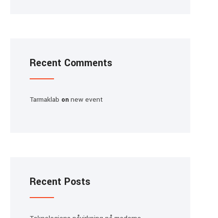
Recent Comments
Tarmaklab
new event
on
Recent Posts