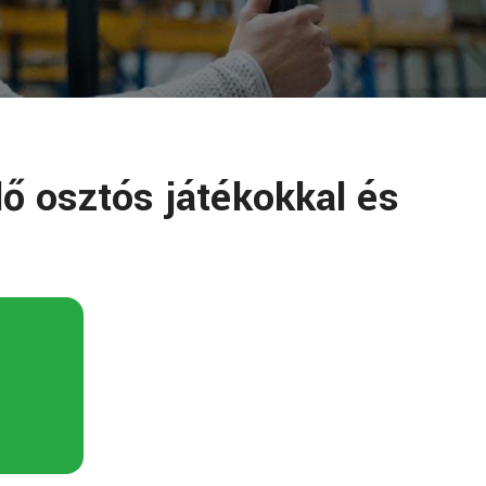
ő osztós játékokkal és