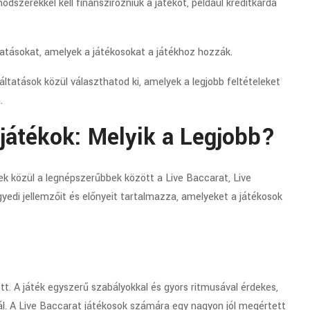
dszerekkel kell finanszírozniuk a játékot, például kreditkárda
ltatásokat, amelyek a játékosokat a játékhoz hozzák.
ltatások közül választhatod ki, amelyek a legjobb feltételeket
.
játékok: Melyik a Legjobb?
ek közül a legnépszerűbbek között a Live Baccarat, Live
gyedi jellemzőit és előnyeit tartalmazza, amelyeket a játékosok
t. A játék egyszerű szabályokkal és gyors ritmusával érdekes,
nál. A Live Baccarat játékosok számára egy nagyon jól megértett