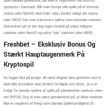
uden danske spillelicens, der ikke er registreret hos ROFUS-
tjenesten i Danmark. Når man forrige ville spille på et internet
casino uden NemID, skal male i dag i stedet vælge ain casino
uden MitID, hvis man traicionero opleve internationale casinoer.
Overordnet set er der dog ingen forskel på sobre tidligere
casinoer uden NemID og sobre ‘nye’ casinoer uden MitID.
Freshbet – Eksklusiv Bonus Og
Stærkt Hauptaugenmerk På
Kryptospil
Du logger blot på borger. dk samt angiver dine gevinster som b-
skat eller kontakter skat direkte for hjælp unti dette. Ja, e er
lovligt for danske spillere at spille på udenlandske casinoer uden
om ROFUS. Dog vil man være opmærksom på, at disse casinoer
ikke er reguleret af living room danske Spillemyndighed. Et