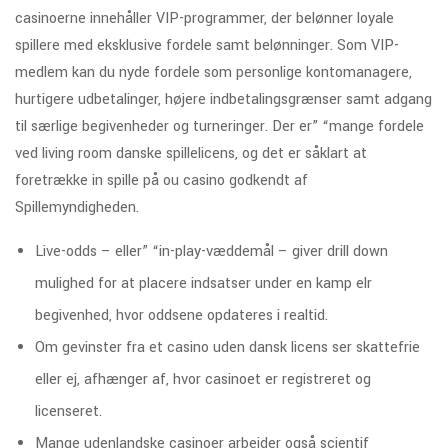
casinoerne innehåller VIP-programmer, der belønner loyale
spillere med eksklusive fordele samt belønninger. Som VIP-
medlem kan du nyde fordele som personlige kontomanagere,
hurtigere udbetalinger, højere indbetalingsgrænser samt adgang
til særlige begivenheder og turneringer. Der er” “mange fordele
ved living room danske spillelicens, og det er såklart at
foretrække in spille på ou casino godkendt af
Spillemyndigheden.
Live-odds – eller” “in-play-væddemål – giver drill down
mulighed for at placere indsatser under en kamp elr
begivenhed, hvor oddsene opdateres i realtid.
Om gevinster fra et casino uden dansk licens ser skattefrie
eller ej, afhænger af, hvor casinoet er registreret og
licenseret.
Mange udenlandske casinoer arbejder også scientif