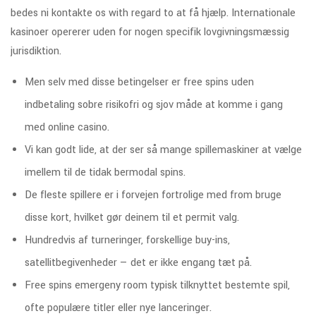
bedes ni kontakte os with regard to at få hjælp. Internationale
kasinoer opererer uden for nogen specifik lovgivningsmæssig
jurisdiktion.
Men selv med disse betingelser er free spins uden
indbetaling sobre risikofri og sjov måde at komme i gang
med online casino.
Vi kan godt lide, at der ser så mange spillemaskiner at vælge
imellem til de tidak bermodal spins.
De fleste spillere er i forvejen fortrolige med from bruge
disse kort, hvilket gør deinem til et permit valg.
Hundredvis af turneringer, forskellige buy-ins,
satellitbegivenheder — det er ikke engang tæt på.
Free spins emergeny room typisk tilknyttet bestemte spil,
ofte populære titler eller nye lanceringer.