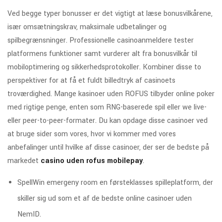
Ved begge typer bonusser er det vigtigt at læse bonusvilkårene,
især omsætningskrav, maksimale udbetalinger og
spilbegrænsninger. Professionelle casinoanmeldere tester
platformens funktioner samt vurderer alt fra bonusvilkår til
mobiloptimering og sikkerhedsprotokoller. Kombiner disse to
perspektiver for at få et fuldt billedtryk af casinoets
troværdighed. Mange kasinoer uden ROFUS tilbyder online poker
med rigtige penge, enten som RNG-baserede spil eller we live-
eller peer-to-peer-formater. Du kan opdage disse casinoer ved
at bruge sider som vores, hvor vi kommer med vores
anbefalinger until hvilke af disse casinoer, der ser de bedste på
markedet
casino uden rofus mobilepay
.
SpellWin emergeny room en førsteklasses spilleplatform, der
skiller sig ud som et af de bedste online casinoer uden
NemID.