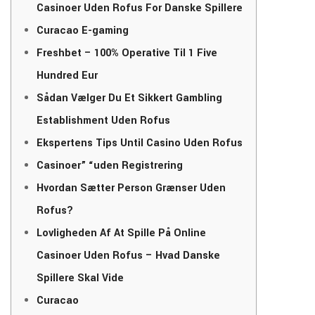
Casinoer Uden Rofus For Danske Spillere
Curacao E-gaming
Freshbet – 100% Operative Til 1 Five
Hundred Eur
Sådan Vælger Du Et Sikkert Gambling
Establishment Uden Rofus
Ekspertens Tips Until Casino Uden Rofus
Casinoer” “uden Registrering
Hvordan Sætter Person Grænser Uden
Rofus?
Lovligheden Af At Spille På Online
Casinoer Uden Rofus – Hvad Danske
Spillere Skal Vide
Curacao