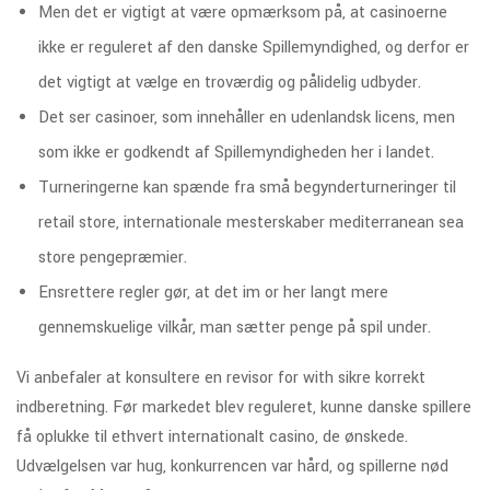
Men det er vigtigt at være opmærksom på, at casinoerne
ikke er reguleret af den danske Spillemyndighed, og derfor er
det vigtigt at vælge en troværdig og pålidelig udbyder.
Det ser casinoer, som innehåller en udenlandsk licens, men
som ikke er godkendt af Spillemyndigheden her i landet.
Turneringerne kan spænde fra små begynderturneringer til
retail store, internationale mesterskaber mediterranean sea
store pengepræmier.
Ensrettere regler gør, at det im or her langt mere
gennemskuelige vilkår, man sætter penge på spil under.
Vi anbefaler at konsultere en revisor for with sikre korrekt
indberetning. Før markedet blev reguleret, kunne danske spillere
få oplukke til ethvert internationalt casino, de ønskede.
Udvælgelsen var hug, konkurrencen var hård, og spillerne nød