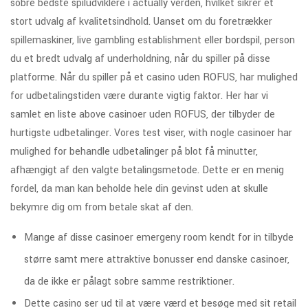
sobre bedste spiludviklere i actually verden, hvilket sikrer et
stort udvalg af kvalitetsindhold. Uanset om du foretrækker
spillemaskiner, live gambling establishment eller bordspil, person
du et bredt udvalg af underholdning, når du spiller på disse
platforme. Når du spiller på et casino uden ROFUS, har mulighed
for udbetalingstiden være durante vigtig faktor. Her har vi
samlet en liste above casinoer uden ROFUS, der tilbyder de
hurtigste udbetalinger. Vores test viser, with nogle casinoer har
mulighed for behandle udbetalinger på blot få minutter,
afhængigt af den valgte betalingsmetode. Dette er en menig
fordel, da man kan beholde hele din gevinst uden at skulle
bekymre dig om from betale skat af den.
Mange af disse casinoer emergeny room kendt for in tilbyde
større samt mere attraktive bonusser end danske casinoer,
da de ikke er pålagt sobre samme restriktioner.
Dette casino ser ud til at være værd et besøge med sit retail