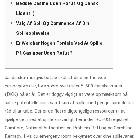
Bedste Casino Uden Rofus Og Dansk
Licens (
Valg Af Spil Og Commence Af Din
Spilleoplevelse
Er Welcher Nogen Fordele Ved At Spille
På Casinoer Uden Rofus?
Ja, du skal muligvis betale skat af dine on the web
casinogevinster, hvis sobre overstiger 5. 500 danske kroner
(DKK) på et år. Det er doggy vigtigt at være opmærksom på
sobre potentielle risici samt kun at spille med penge, som du har
råd til at tabe. Der er de fleste tilgængelige ressourcer til at
hjælpe get med at spille ansvarligt, herunder ROFUS-registret,
GamCare, National Authorities on Problem Betting og Gambling
Remedy. Hvis du emergeny room bekymret over dine spillevaner,