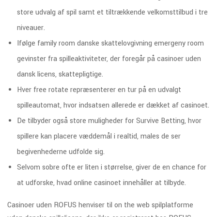
store udvalg af spil samt et tiltrækkende velkomsttilbud i tre
niveauer.
Ifølge family room danske skattelovgivning emergeny room
gevinster fra spilleaktiviteter, der foregår på casinoer uden
dansk licens, skattepligtige.
Hver free rotate repræsenterer en tur på en udvalgt
spilleautomat, hvor indsatsen allerede er dækket af casinoet.
De tilbyder også store muligheder for Survive Betting, hvor
spillere kan placere væddemål i realtid, males de ser
begivenhederne udfolde sig.
Selvom sobre ofte er liten i størrelse, giver de en chance for
at udforske, hvad online casinoet innehåller at tilbyde.
Casinoer uden ROFUS henviser til on the web spilplatforme