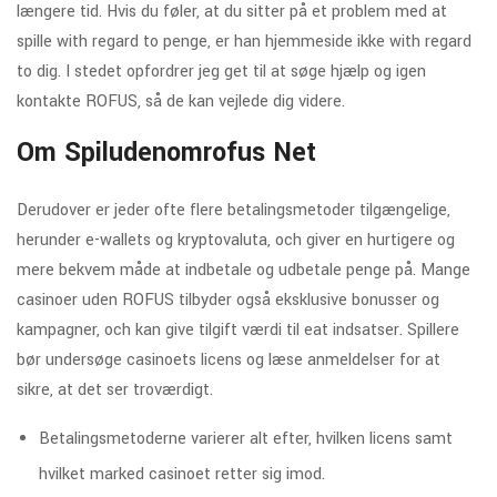
længere tid. Hvis du føler, at du sitter på et problem med at
spille with regard to penge, er han hjemmeside ikke with regard
to dig. I stedet opfordrer jeg get til at søge hjælp og igen
kontakte ROFUS, så de kan vejlede dig videre.
Om Spiludenomrofus Net
Derudover er jeder ofte flere betalingsmetoder tilgængelige,
herunder e-wallets og kryptovaluta, och giver en hurtigere og
mere bekvem måde at indbetale og udbetale penge på. Mange
casinoer uden ROFUS tilbyder også eksklusive bonusser og
kampagner, och kan give tilgift værdi til eat indsatser. Spillere
bør undersøge casinoets licens og læse anmeldelser for at
sikre, at det ser troværdigt.
Betalingsmetoderne varierer alt efter, hvilken licens samt
hvilket marked casinoet retter sig imod.