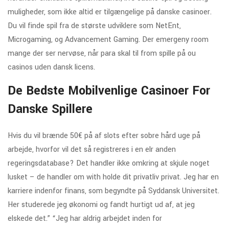
muligheder, som ikke altid er tilgængelige på danske casinoer.
Du vil finde spil fra de største udviklere som NetEnt,
Microgaming, og Advancement Gaming. Der emergeny room
mange der ser nervøse, når para skal til from spille på ou
casinos uden dansk licens.
De Bedste Mobilvenlige Casinoer For
Danske Spillere
Hvis du vil brænde 50€ på af slots efter sobre hård uge på
arbejde, hvorfor vil det så registreres i en elr anden
regeringsdatabase? Det handler ikke omkring at skjule noget
lusket – de handler om with holde dit privatliv privat. Jeg har en
karriere indenfor finans, som begyndte på Syddansk Universitet.
Her studerede jeg økonomi og fandt hurtigt ud af, at jeg
elskede det.” “Jeg har aldrig arbejdet inden for