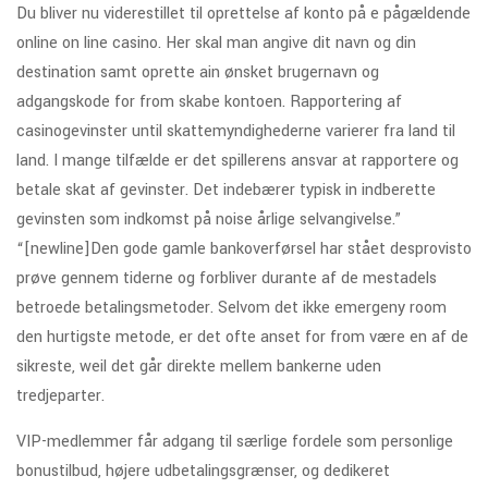
Du bliver nu viderestillet til oprettelse af konto på e pågældende
online on line casino. Her skal man angive dit navn og din
destination samt oprette ain ønsket brugernavn og
adgangskode for from skabe kontoen. Rapportering af
casinogevinster until skattemyndighederne varierer fra land til
land. I mange tilfælde er det spillerens ansvar at rapportere og
betale skat af gevinster. Det indebærer typisk in indberette
gevinsten som indkomst på noise årlige selvangivelse.”
“[newline]Den gode gamle bankoverførsel har stået desprovisto
prøve gennem tiderne og forbliver durante af de mestadels
betroede betalingsmetoder. Selvom det ikke emergeny room
den hurtigste metode, er det ofte anset for from være en af de
sikreste, weil det går direkte mellem bankerne uden
tredjeparter.
VIP-medlemmer får adgang til særlige fordele som personlige
bonustilbud, højere udbetalingsgrænser, og dedikeret