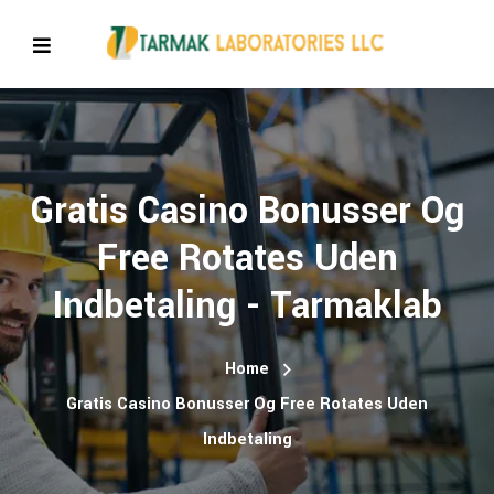
Gratis Casino Bonusser Og
Free Rotates Uden
Indbetaling - Tarmaklab
Home
Gratis Casino Bonusser Og Free Rotates Uden
Indbetaling