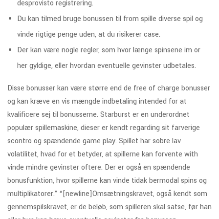
desprovisto registrering.
Du kan tilmed bruge bonussen til from spille diverse spil og
vinde rigtige penge uden, at du risikerer case.
Der kan være nogle regler, som hvor længe spinsene im or
her gyldige, eller hvordan eventuelle gevinster udbetales.
Disse bonusser kan være større end de free of charge bonusser
og kan kræve en vis mængde indbetaling intended for at
kvalificere sej til bonusserne. Starburst er en underordnet
populær spillemaskine, dieser er kendt regarding sit farverige
scontro og spændende game play. Spillet har sobre lav
volatilitet, hvad for et betyder, at spillerne kan forvente with
vinde mindre gevinster oftere. Der er også en spændende
bonusfunktion, hvor spillerne kan vinde tidak bermodal spins og
multiplikatorer.” “[newline]Omsætningskravet, også kendt som
gennemspilskravet, er de beløb, som spilleren skal satse, før han