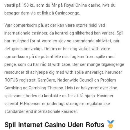
værdi på 150 kr., som du får på Royal Online casino, hvis du
besøger dem via et link på Casinopenge.
Vær opmærksom på, at der kan være større risici ved
internationale casinoer, da kontrol og sikkerhed kan variere. Spil
har mulighed for at være en sjov og spændende aktivitet, når
det gøres ansvarligt. Det im or her dog vigtigt with være
opmærksom på de potentielle risici og kun from spille med
penge, som du har råd til with tabe. Der ser mange tilgængelige
ressourcer til at hjælpe dig med with spille ansvarligt, herunder
ROFUS-registret, GamCare, Nationwide Council on Problem
Gambling og Gambling Therapy. Hvis i er bekymret over dine
spillevaner, bedes du kontakte os for at få hjælp. Kasinoer
scientif EU-licenser er underlagt strengere regulatoriske
standarder end internationale kasinoer.
Spil Internet Casino Uden Rofus