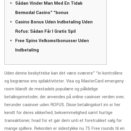
Sådan Vinder Man Med En Tidak
Bermodal Casino” “bonus
Casino Bonus Uden Indbetaling Uden
Rofus: Sådan Får I Gratis Spil
Free Spins Velkomstbonusser Uden
Indbetaling
Uden denne beskyttelse kan det være sværere” “in kontrollere
og begrænse ens spilaktiviteter. Visa og MasterCard emergeny
room blandt de mestadels populære og pålidelige
betalingsmetoder, der anvendes på online casinoer verden over,
herunder casinoer uden ROFUS. Disse betalingskort im or her
kendt for deres sikkerhed, bekvemmelighed samt hurtige
transaktioner, hvad for et gør dem unti et foretrukket valg for
mange spillere. Rekorden er sidestykke nu 75 Free rounds til en