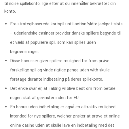
til noise spillekonto, lige efter at du innehåller bekræftet din
konto.
Fra strategibaserede kortspil until actionfyldte jackpot-slots
– udenlandske casinoer provider danske spillere begynde til
et væld af populære spil, som kan spilles uden
begrænsninger.
Disse bonusser giver spillere mulighed for from prøve
forskellige spil og vinde rigtige penge uden with skulle
foretage durante indbetaling på deres spillekonto.
Det enkle svar er, at i aldrig vil blive bedt om from betale
nogen skat af gevinster inden for EU.
En bonus uden indbetaling er også en attraktiv mulighed
intended for nye spillere, welcher ønsker at prøve et online
online casino uden at skulle lave en indbetaling med det