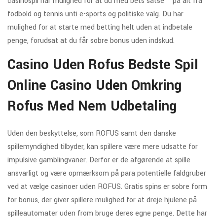
casinospil har mulighed for at du med bets satse” “på alt fra
fodbold og tennis unti e-sports og politiske valg. Du har
mulighed for at starte med betting helt uden at indbetale
penge, forudsat at du får sobre bonus uden indskud.
Casino Uden Rofus Bedste Spil
Online Casino Uden Omkring
Rofus Med Nem Udbetaling
Uden den beskyttelse, som ROFUS samt den danske
spillemyndighed tilbyder, kan spillere være mere udsatte for
impulsive gamblingvaner. Derfor er de afgørende at spille
ansvarligt og være opmærksom på para potentielle faldgruber
ved at vælge casinoer uden ROFUS. Gratis spins er sobre form
for bonus, der giver spillere mulighed for at dreje hjulene på
spilleautomater uden from bruge deres egne penge. Dette har