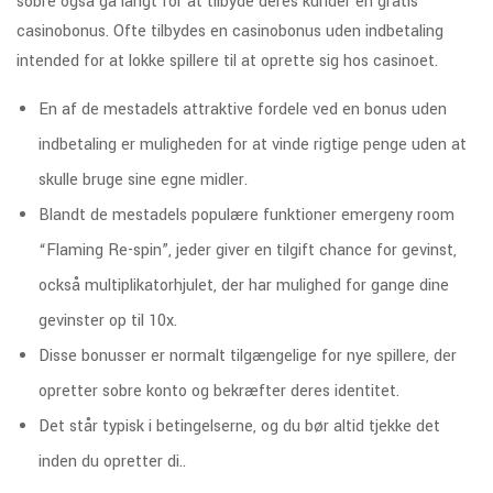
sobre også gå langt for at tilbyde deres kunder en gratis
casinobonus. Ofte tilbydes en casinobonus uden indbetaling
intended for at lokke spillere til at oprette sig hos casinoet.
En af de mestadels attraktive fordele ved en bonus uden
indbetaling er muligheden for at vinde rigtige penge uden at
skulle bruge sine egne midler.
Blandt de mestadels populære funktioner emergeny room
“Flaming Re-spin”, jeder giver en tilgift chance for gevinst,
också multiplikatorhjulet, der har mulighed for gange dine
gevinster op til 10x.
Disse bonusser er normalt tilgængelige for nye spillere, der
opretter sobre konto og bekræfter deres identitet.
Det står typisk i betingelserne, og du bør altid tjekke det
inden du opretter di..