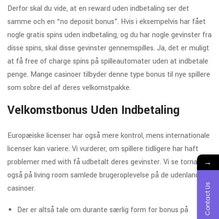
Derfor skal du vide, at en reward uden indbetaling ser det
samme och en “no deposit bonus”. Hvis i eksempelvis har fået
nogle gratis spins uden indbetaling, og du har nogle gevinster fra
disse spins, skal disse gevinster gennemspilles. Ja, det er muligt
at få free of charge spins på spilleautomater uden at indbetale
penge. Mange casinoer tilbyder denne type bonus til nye spillere
som sobre del af deres velkomstpakke.
Velkomstbonus Uden Indbetaling
Europæiske licenser har også mere kontrol, mens internationale
licenser kan variere. Vi vurderer, om spillere tidligere har haft
→
problemer med with få udbetalt deres gevinster. Vi se tornar
også på living room samlede brugeroplevelse på de udenlandske
Contact Us
casinoer.
Der er altså tale om durante særlig form for bonus på