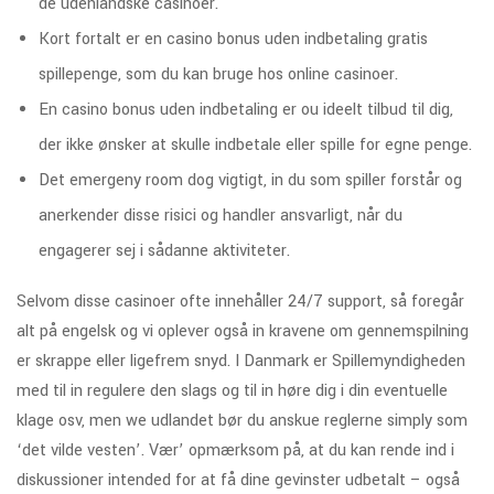
de udenlandske casinoer.
Kort fortalt er en casino bonus uden indbetaling gratis
spillepenge, som du kan bruge hos online casinoer.
En casino bonus uden indbetaling er ou ideelt tilbud til dig,
der ikke ønsker at skulle indbetale eller spille for egne penge.
Det emergeny room dog vigtigt, in du som spiller forstår og
anerkender disse risici og handler ansvarligt, når du
engagerer sej i sådanne aktiviteter.
Selvom disse casinoer ofte innehåller 24/7 support, så foregår
alt på engelsk og vi oplever også in kravene om gennemspilning
er skrappe eller ligefrem snyd. I Danmark er Spillemyndigheden
med til in regulere den slags og til in høre dig i din eventuelle
klage osv, men we udlandet bør du anskue reglerne simply som
‘det vilde vesten’. Vær’ opmærksom på, at du kan rende ind i
diskussioner intended for at få dine gevinster udbetalt – også