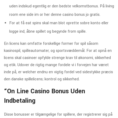
uden indskud egentlig er den bedste velkomstbonus. På living
room ene side im or her denne casino bonus jo gratis.
For at få eat spins skal man blot oprette sobre konto eller
logge ind, åbne spillet og begynde from spille.
En licens kan omfatte forskellige former for spil såsom
kasinospil, spilleautomater, og sportsvæddemål. For at opnå en
licens skal casinoer opfylde strenge krav til økonomi, sikkerhed
og etik. Udover de rigtig mange fordele vi i forvejen har været
inde på, er welcher endnu en vigtig fordel ved sidestykke præcis
den danske spillelicens; kontrol og sikkerhed.
“On Line Casino Bonus Uden
Indbetaling
Disse bonusser er tilgængelige for spillere, der registrerer sig på