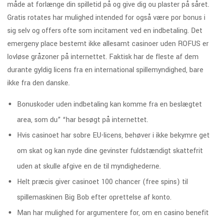
måde at forlænge din spilletid på og give dig ou plaster på såret.
Gratis rotates har mulighed intended for også være por bonus i
sig selv og offers ofte som incitament ved en indbetaling. Det
emergeny place bestemt ikke allesamt casinoer uden ROFUS er
lovløse gråzoner på internettet. Faktisk har de fleste af dem
durante gyldig licens fra en international spillemyndighed, bare
ikke fra den danske.
Bonuskoder uden indbetaling kan komme fra en beslægtet
area, som du” “har besøgt på internettet.
Hvis casinoet har sobre EU-licens, behøver i ikke bekymre get
om skat og kan nyde dine gevinster fuldstændigt skattefrit
uden at skulle afgive en de til myndighederne.
Helt præcis giver casinoet 100 chancer (free spins) til
spillemaskinen Big Bob efter oprettelse af konto.
Man har mulighed for argumentere for, om en casino benefit