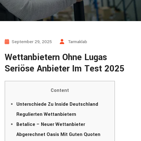
September 29, 2025
Tarmaklab
Wettanbietern Ohne Lugas
Seriöse Anbieter Im Test 2025
Content
Unterschiede Zu Inside Deutschland
Regulierten Wettanbietern
Betalice – Neuer Wettanbieter
Abgerechnet Oasis Mit Guten Quoten