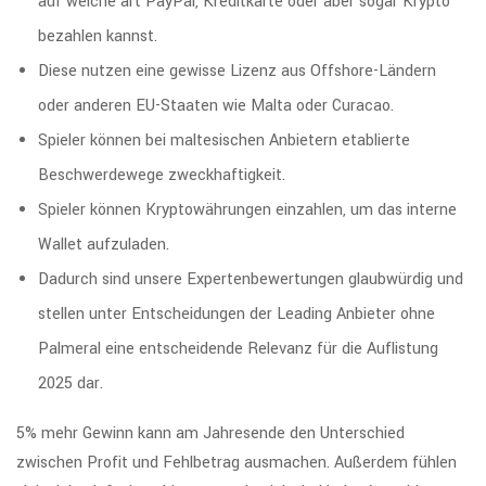
auf welche art PayPal, Kreditkarte oder aber sogar Krypto
bezahlen kannst.
Diese nutzen eine gewisse Lizenz aus Offshore-Ländern
oder anderen EU-Staaten wie Malta oder Curacao.
Spieler können bei maltesischen Anbietern etablierte
Beschwerdewege zweckhaftigkeit.
Spieler können Kryptowährungen einzahlen, um das interne
Wallet aufzuladen.
Dadurch sind unsere Expertenbewertungen glaubwürdig und
stellen unter Entscheidungen der Leading Anbieter ohne
Palmeral eine entscheidende Relevanz für die Auflistung
2025 dar.
5% mehr Gewinn kann am Jahresende den Unterschied
zwischen Profit und Fehlbetrag ausmachen. Außerdem fühlen