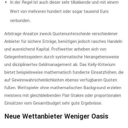
In der Regel ist auch dieser sehr tillokkende und mit einem
Wert von mehreren hundert oder sogar tausend Euro
verbunden.
Arbitrage-Ansätze zweck Quotenunterschiede verschiedener
Anbieter für sichere Erträge, benötigen jedoch rasches Handeln
und ausreichend Kapital. Profiwetter anheben sich von
Gelegenheitsspielern durch systematische Herangehensweise
und diszipliniertes Geldmanagement ab. Das Kelly-Kriterium
bietet beispielsweise mathematisch fundierte Einsatzhöhen, die
auf Gewinnwahrscheinlichkeiten ebenso verfügbaren Quoten
fußen. Wettspieler ohne mathematischen Background erzielen
meistens mit gleichbleibenden Flat-Stakes oder proportionalen
Einsätzen vom Gesamtbudget sehr gute Ergebnisse.
Neue Wettanbieter Weniger Oasis