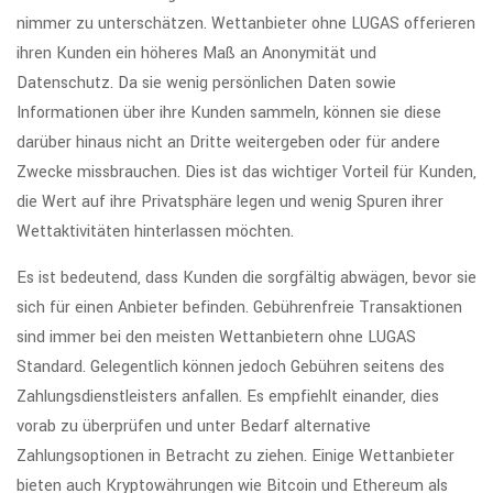
nimmer zu unterschätzen. Wettanbieter ohne LUGAS offerieren
ihren Kunden ein höheres Maß an Anonymität und
Datenschutz. Da sie wenig persönlichen Daten sowie
Informationen über ihre Kunden sammeln, können sie diese
darüber hinaus nicht an Dritte weitergeben oder für andere
Zwecke missbrauchen. Dies ist das wichtiger Vorteil für Kunden,
die Wert auf ihre Privatsphäre legen und wenig Spuren ihrer
Wettaktivitäten hinterlassen möchten.
Es ist bedeutend, dass Kunden die sorgfältig abwägen, bevor sie
sich für einen Anbieter befinden. Gebührenfreie Transaktionen
sind immer bei den meisten Wettanbietern ohne LUGAS
Standard. Gelegentlich können jedoch Gebühren seitens des
Zahlungsdienstleisters anfallen. Es empfiehlt einander, dies
vorab zu überprüfen und unter Bedarf alternative
Zahlungsoptionen in Betracht zu ziehen. Einige Wettanbieter
bieten auch Kryptowährungen wie Bitcoin und Ethereum als