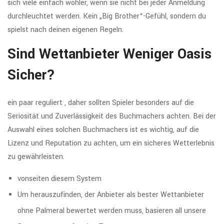
sich viele einfach wohler, wenn sie nicht bei jeder Anmeldung
durchleuchtet werden. Kein „Big Brother“-Gefühl, sondern du
spielst nach deinen eigenen Regeln.
Sind Wettanbieter Weniger Oasis
Sicher?
ein paar reguliert , daher sollten Spieler besonders auf die
Seriosität und Zuverlässigkeit des Buchmachers achten. Bei der
Auswahl eines solchen Buchmachers ist es wichtig, auf die
Lizenz und Reputation zu achten, um ein sicheres Wetterlebnis
zu gewährleisten.
vonseiten diesem System
Um herauszufinden, der Anbieter als bester Wettanbieter
ohne Palmeral bewertet werden muss, basieren all unsere