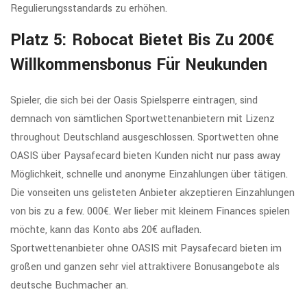
Regulierungsstandards zu erhöhen.
Platz 5: Robocat Bietet Bis Zu 200€
Willkommensbonus Für Neukunden
Spieler, die sich bei der Oasis Spielsperre eintragen, sind
demnach von sämtlichen Sportwettenanbietern mit Lizenz
throughout Deutschland ausgeschlossen. Sportwetten ohne
OASIS über Paysafecard bieten Kunden nicht nur pass away
Möglichkeit, schnelle und anonyme Einzahlungen über tätigen.
Die vonseiten uns gelisteten Anbieter akzeptieren Einzahlungen
von bis zu a few. 000€. Wer lieber mit kleinem Finances spielen
möchte, kann das Konto abs 20€ aufladen.
Sportwettenanbieter ohne OASIS mit Paysafecard bieten im
großen und ganzen sehr viel attraktivere Bonusangebote als
deutsche Buchmacher an.