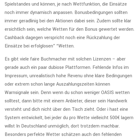
Spielstandes und können, je nach Wettfunktion, die Einsätze
noch immer dynamisch anpassen. Bonusbedingungen sollten
immer geradlinig bei den Aktionen dabei sein. Zudem sollte klar
ersichtlich sein, welche Wetten für den Bonus gewertet werden.
Cashback dagegen verspricht noch eine Rückzahlung der
Einsätze bei erfolglosen” “Wetten.
Es gibt viele faire Buchmacher mit solchen Lizenzen – aber
gerade auch ein paar dubiose Plattformen. Fehlende Infos im
Impressum, unrealistisch hohe Revenu ohne klare Bedingungen
oder extrem schon lange Auszahlungszeiten können
Warnsignale sein. Denn wenn du schon weniger OASIS wetten
solltest, dann bitte mit einem Anbieter, dieser sein Handwerk
versteht und dich nicht über den Tisch zieht. Oder i hast eine
System entwickelt, bei jeder du pro Wette vielleicht 500€ lagern
willst In Deutschland unmöglich, dort trotzdem machbar.
Besonders perfekte Wetter schätzen auch den fehlenden