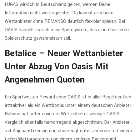
LUGAS wirklich in Deutschland gelten, werden Deine
Information nicht weitergeleitet. Du kannst also beim
Wettanbieter ohne REMANSO deutlich flexibler spielen. Bei
OASIS handelt es sich o ein Sperrsystem, das einen besseren
Spielerschutz gewährleisten soll.
Betalice – Neuer Wettanbieter
Unter Abzug Von Oasis Mit
Angenehmen Quoten
Ein Sportwetten Reward ohne OASIS ist in aller Regel deutlich
attraktiver als ein Wettbonus unter einem deutschen Anbieter.
Rabona hat unter unserem Wettanbieter weniger OASIS
Vergleich ebenfalls hervorragend abgeschnitten. Der Anbieter
mit Anjouan-Lizenzierung überzeugt unter anderem mit einem
tiefen Wettprogramm und einem seriösen Background,