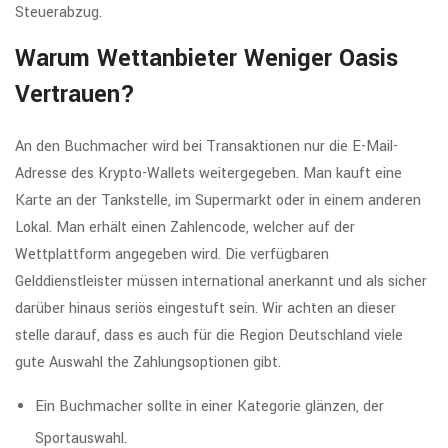
Steuerabzug.
Warum Wettanbieter Weniger Oasis
Vertrauen?
An den Buchmacher wird bei Transaktionen nur die E-Mail-
Adresse des Krypto-Wallets weitergegeben. Man kauft eine
Karte an der Tankstelle, im Supermarkt oder in einem anderen
Lokal. Man erhält einen Zahlencode, welcher auf der
Wettplattform angegeben wird. Die verfügbaren
Gelddienstleister müssen international anerkannt und als sicher
darüber hinaus seriös eingestuft sein. Wir achten an dieser
stelle darauf, dass es auch für die Region Deutschland viele
gute Auswahl the Zahlungsoptionen gibt.
Ein Buchmacher sollte in einer Kategorie glänzen, der
Sportauswahl.