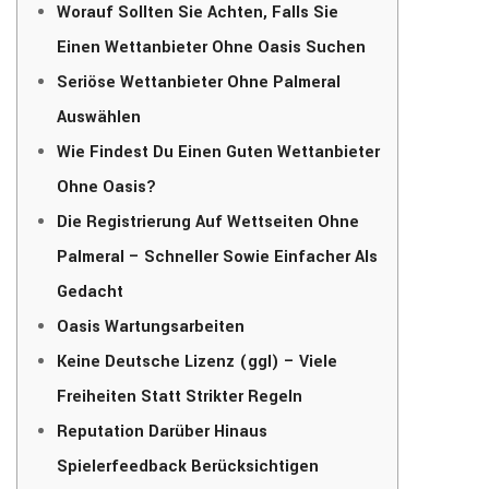
Worauf Sollten Sie Achten, Falls Sie
Einen Wettanbieter Ohne Oasis Suchen
Seriöse Wettanbieter Ohne Palmeral
Auswählen
Wie Findest Du Einen Guten Wettanbieter
Ohne Oasis?
Die Registrierung Auf Wettseiten Ohne
Palmeral – Schneller Sowie Einfacher Als
Gedacht
Oasis Wartungsarbeiten
Keine Deutsche Lizenz (ggl) – Viele
Freiheiten Statt Strikter Regeln
Reputation Darüber Hinaus
Spielerfeedback Berücksichtigen