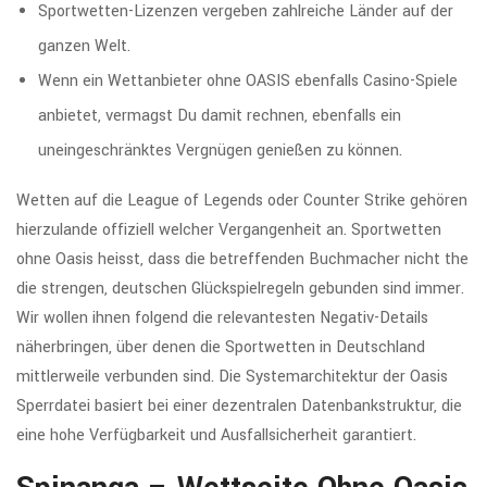
Sportwetten-Lizenzen vergeben zahlreiche Länder auf der
ganzen Welt.
Wenn ein Wettanbieter ohne OASIS ebenfalls Casino-Spiele
anbietet, vermagst Du damit rechnen, ebenfalls ein
uneingeschränktes Vergnügen genießen zu können.
Wetten auf die League of Legends oder Counter Strike gehören
hierzulande offiziell welcher Vergangenheit an. Sportwetten
ohne Oasis heisst, dass die betreffenden Buchmacher nicht the
die strengen, deutschen Glückspielregeln gebunden sind immer.
Wir wollen ihnen folgend die relevantesten Negativ-Details
näherbringen, über denen die Sportwetten in Deutschland
mittlerweile verbunden sind. Die Systemarchitektur der Oasis
Sperrdatei basiert bei einer dezentralen Datenbankstruktur, die
eine hohe Verfügbarkeit und Ausfallsicherheit garantiert.