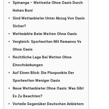
Spinanga – Wettseite Ohne Oasis Durch
Hohen Boni
Sind Wettanbieter Unter Abzug Von Oasis
Sicher?
Wettmärkte Beim Wetten Ohne Oasis
Vergleich: Sportwetten Mit Remanso Vs
Ohne Oasis
Rechtliche Lage Bei Wetten Ohne
Einschränkungen
Auf Einen Blick: Die Pluspunkte Der
Sportwetten Weniger Oasis
Neue Wettanbieter Ohne Oasis: Was Gibt
Es Zu Beachten?
Vorteile Gegenüber Deutschen Anbietern