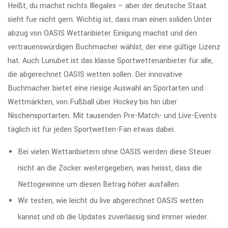
Heißt, du machst nichts Illegales – aber der deutsche Staat
sieht fue nicht gern. Wichtig ist, dass man einen soliden Unter
abzug von OASIS Wettanbieter Einigung machst und den
vertrauenswürdigen Buchmacher wählst, der eine gültige Lizenz
hat. Auch Lunubet ist das klasse Sportwettenanbieter für alle,
die abgerechnet OASIS wetten sollen. Der innovative
Buchmacher bietet eine riesige Auswahl an Sportarten und
Wettmärkten, von Fußball über Hockey bis hin über
Nischensportarten. Mit tausenden Pre-Match- und Live-Events
täglich ist für jeden Sportwetten-Fan etwas dabei.
Bei vielen Wettanbietern ohne OASIS werden diese Steuer
nicht an die Zocker weitergegeben, was heisst, dass die
Nettogewinne um diesen Betrag höher ausfallen.
Wir testen, wie leicht du live abgerechnet OASIS wetten
kannst und ob die Updates zuverlässig sind immer wieder.