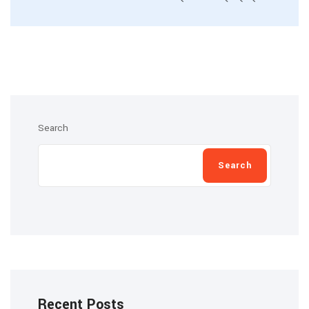
Search
Search
Recent Posts