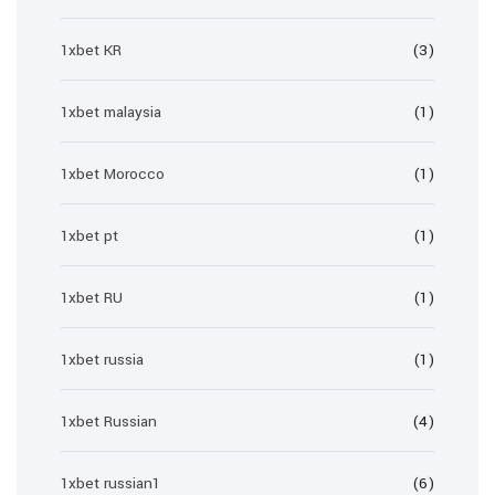
1xbet KR
(3)
1xbet malaysia
(1)
1xbet Morocco
(1)
1xbet pt
(1)
1xbet RU
(1)
1xbet russia
(1)
1xbet Russian
(4)
1xbet russian1
(6)