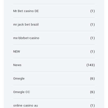
Mr Bet casino DE
(1)
mr jack bet brazil
(1)
mx-bbrbet-casino
(1)
NEW
(1)
News
(143)
Omegle
(6)
Omegle CC
(6)
online casino au
(1)