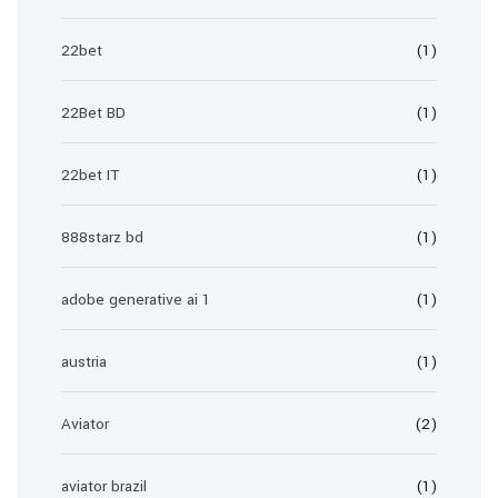
22bet
(1)
22Bet BD
(1)
22bet IT
(1)
888starz bd
(1)
adobe generative ai 1
(1)
austria
(1)
Aviator
(2)
aviator brazil
(1)