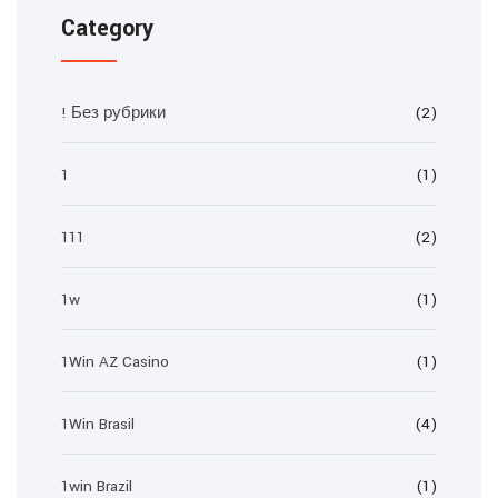
Category
! Без рубрики
(2)
1
(1)
111
(2)
1w
(1)
1Win AZ Casino
(1)
1Win Brasil
(4)
1win Brazil
(1)