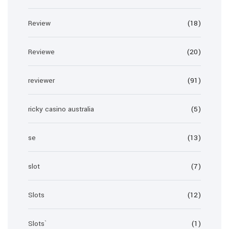
Review
(18)
Reviewe
(20)
reviewer
(91)
ricky casino australia
(5)
se
(13)
slot
(7)
Slots
(12)
Slots`
(1)