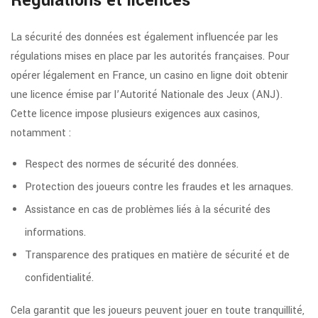
Régulations et licences
La sécurité des données est également influencée par les
régulations mises en place par les autorités françaises. Pour
opérer légalement en France, un casino en ligne doit obtenir
une licence émise par l’Autorité Nationale des Jeux (ANJ).
Cette licence impose plusieurs exigences aux casinos,
notamment :
Respect des normes de sécurité des données.
Protection des joueurs contre les fraudes et les arnaques.
Assistance en cas de problèmes liés à la sécurité des
informations.
Transparence des pratiques en matière de sécurité et de
confidentialité.
Cela garantit que les joueurs peuvent jouer en toute tranquillité,