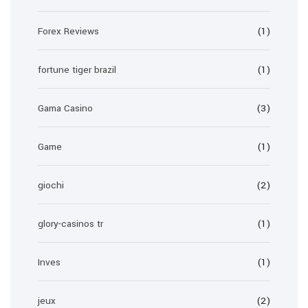
Forex Reviews
(1)
fortune tiger brazil
(1)
Gama Casino
(3)
Game
(1)
giochi
(2)
glory-casinos tr
(1)
Inves
(1)
jeux
(2)