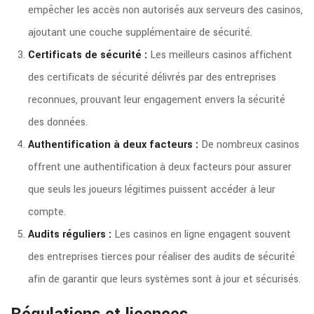
empêcher les accès non autorisés aux serveurs des casinos,
ajoutant une couche supplémentaire de sécurité.
Certificats de sécurité :
Les meilleurs casinos affichent
des certificats de sécurité délivrés par des entreprises
reconnues, prouvant leur engagement envers la sécurité
des données.
Authentification à deux facteurs :
De nombreux casinos
offrent une authentification à deux facteurs pour assurer
que seuls les joueurs légitimes puissent accéder à leur
compte.
Audits réguliers :
Les casinos en ligne engagent souvent
des entreprises tierces pour réaliser des audits de sécurité
afin de garantir que leurs systèmes sont à jour et sécurisés.