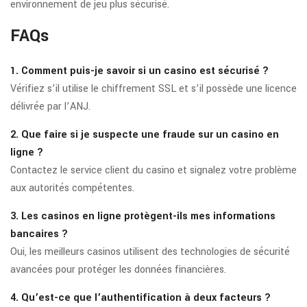
environnement de jeu plus sécurisé.
FAQs
1. Comment puis-je savoir si un casino est sécurisé ?
Vérifiez s’il utilise le chiffrement SSL et s’il possède une licence
délivrée par l’ANJ.
2. Que faire si je suspecte une fraude sur un casino en
ligne ?
Contactez le service client du casino et signalez votre problème
aux autorités compétentes.
3. Les casinos en ligne protègent-ils mes informations
bancaires ?
Oui, les meilleurs casinos utilisent des technologies de sécurité
avancées pour protéger les données financières.
4. Qu’est-ce que l’authentification à deux facteurs ?