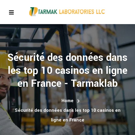
Sécurité des données dans
les top 10 casinos en ligne
en France - Tarmaklab
Home
Sécurité des données dans les top 10 casinos en
ligne en France