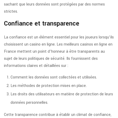
sachant que leurs données sont protégées par des normes
strictes.
Confiance et transparence
La confiance est un élément essentiel pour les joueurs lorsqu’ils
choisissent un casino en ligne. Les meilleurs casinos en ligne en
France mettent un point d’honneur à être transparents au
sujet de leurs politiques de sécurité. Ils fournissent des
informations claires et détaillées sur :
Comment les données sont collectées et utilisées.
Les méthodes de protection mises en place.
Les droits des utilisateurs en matière de protection de leurs
données personnelles.
Cette transparence contribue à établir un climat de confiance,