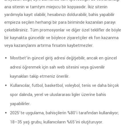
ana sitenin w tamtym miejscu bir kopyasıdır. İkiz sitenin
yardımıyla kayıt olabilir, hesabınızı doldurabilir, bahis yapabilir
empieza seçilen herhangi bir para biriminde kazanılan parayı
çekebilirsiniz. Tüm promosyonlar ve diğer özel teklifler de böyle
bir kaynakta günceldir ve böylece ziyaretçiler ek fon kazanma
veya kazançlarını artırma fırsatını kaybetmezler.
Mostbet’in güncel giriş adresi değişebilir, ancak en güncel
adresi öğrenmek için sah web sitesini veya güvenilir
kaynakları takip etmeniz önerilir.
Kullanıcılar, futbol, basketbol, voleybol, tenis ve daha birçok
spor dalında, yerel ve uluslararası ligler üzerine bahis
yapabilirler.
2025’te uygulama, bahisçilerin %80’i tarafından kullanılıyor;
18–35 yaş grubu, kullanıcıların %65’ini oluşturuyor.