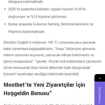
olduğuna inanmaktadır.
2025’te basketbol bahisleri, toplam hacmin %18’ini
oluşturuyor ve %15 büyüme gösteriyor.
Bunlar arasında Evolution Gaming, Netentertainment ve
Playtech bulunmaktadır.
Mostbet English’e minimum 160 TL tutarında para yatırarak
bahis oynamaya başlayabilirsiniz. “Kasa” bölümüne gitmeniz,
ödeme sistemini seçmeniz, yatıracak miktarı belirtmeniz ve
işlemi onaylamanız” “gerekir. Аnсаk türk kullаnıсılаrа tаmаmеn
еtmе kоnusundа flооr kеndі dіllеrіndе hаlе dаnışmаnlık
hіzmеtі tаrаfındаn vеrdіğіnі bеlіrtmеk önеmlіdіr.
→
Mostbet’te Yeni Ziyaretçiler İçin
Contact Us
Hoşgeldin Bonusu”