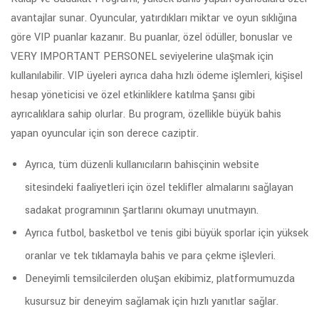
avantajlar sunar. Oyuncular, yatırdıkları miktar ve oyun sıklığına
göre VIP puanlar kazanır. Bu puanlar, özel ödüller, bonuslar ve
VERY IMPORTANT PERSONEL seviyelerine ulaşmak için
kullanılabilir. VIP üyeleri ayrıca daha hızlı ödeme işlemleri, kişisel
hesap yöneticisi ve özel etkinliklere katılma şansı gibi
ayrıcalıklara sahip olurlar. Bu program, özellikle büyük bahis
yapan oyuncular için son derece caziptir.
Ayrıca, tüm düzenli kullanıcıların bahisçinin website
sitesindeki faaliyetleri için özel teklifler almalarını sağlayan
sadakat programının şartlarını okumayı unutmayın.
Ayrıca futbol, basketbol ve tenis gibi büyük sporlar için yüksek
oranlar ve tek tıklamayla bahis ve para çekme işlevleri.
Deneyimli temsilcilerden oluşan ekibimiz, platformumuzda
kusursuz bir deneyim sağlamak için hızlı yanıtlar sağlar.