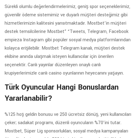
Sürekli olumlu değerlendirmelerimiz, geniş spor seçeneklerimiz,
güvenilir ödeme sistemimiz ve duyarlı müşteri desteğimiz gibi
hizmetlerimizin kalitesini yansıtmaktadır. Mostbet’in müşteri
destek temsilcilerine Mostbet” “Tweets, Telegram, Facebook
empieza Instagram gibi popüler sosyal medya platformlarından
kolayca erişilebilir. Mostbet Telegram kanalı, müşteri destek
ekibine anında ulaşmak isteyen kullanıcılar için önerilen
seçenektir. Canlı yayınlar düzenleyen onaylı canlı
krupiyerlerimizle canlı casino oyunlarının heyecanını yaşayın.
Türk Oyuncular Hangi Bonuslardan
Yararlanabilir?
%125 hoş geldin bonusu ve 250 ücretsiz dönüş, yeni kullanıcıları
çeker; sadakat programı, düzenli oyuncuların %70’ini tutar.
Mostbet, Süper Lig sponsorlukları, sosyal medya kampanyaları