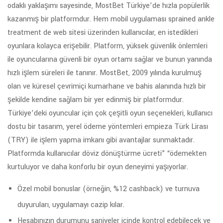
odaklı yaklaşımı sayesinde, MostBet Türkiye’de hızla popülerlik
kazanmış bir platformdur. Hem mobil uygulaması sprained ankle
treatment de web sitesi üzerinden kullanıcılar, en istedikleri
oyunlara kolayca erişebilir. Platform, yüksek güvenlik önlemleri
ile oyuncularına güvenli bir oyun ortamı sağlar ve bunun yanında
hızlı işlem süreleri ile tanınır. MostBet, 2009 yılında kurulmuş
olan ve küresel çevrimiçi kumarhane ve bahis alanında hızlı bir
şekilde kendine sağlam bir yer edinmiş bir platformdur.
Türkiye’deki oyuncular için çok çeşitli oyun seçenekleri, kullanıcı
dostu bir tasarım, yerel ödeme yöntemleri empieza Türk Lirası
(TRY) ile işlem yapma imkanı gibi avantajlar sunmaktadır.
Platformda kullanıcılar döviz dönüştürme ücreti” “ödemekten
kurtuluyor ve daha konforlu bir oyun deneyimi yaşıyorlar.
Özel mobil bonuslar (örneğin, %12 cashback) ve turnuva
duyuruları, uygulamayı cazip kılar.
Hesabınızın durumunu saniyeler içinde kontrol edebilecek ve