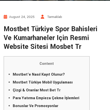
August 24, 2025
Tarmaklab
Mostbet Türkiye Spor Bahisleri
Ve Kumarhaneler Için Resmi
Website Sitesi Mosbet Tr
Content
Mostbet’e Nasıl Kayıt Olunur?
Mostbet Türkiye Mobil Uygulaması
Çizgi & Oranlar Most Bet Tr
Para Yatırma Empieza Çekme İşlemleri
Bonuslar Ve Promosyonlar