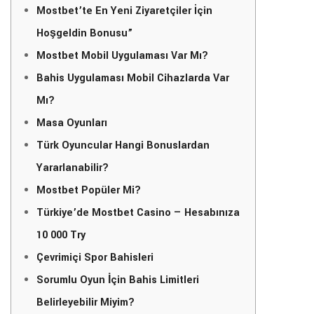
Mostbet’te En Yeni Ziyaretçiler İçin
Hoşgeldin Bonusu”
Mostbet Mobil Uygulaması Var Mı?
Bahis Uygulaması Mobil Cihazlarda Var
Mı?
Masa Oyunları
Türk Oyuncular Hangi Bonuslardan
Yararlanabilir?
Mostbet Popüler Mi?
Türkiye’de Mostbet Casino — Hesabınıza
10 000 Try
Çevrimiçi Spor Bahisleri
Sorumlu Oyun İçin Bahis Limitleri
Belirleyebilir Miyim?