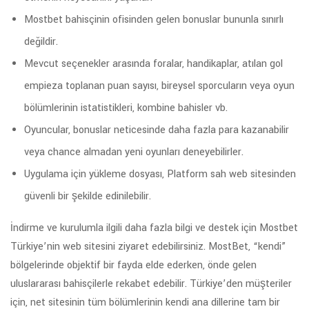
Mostbet bahisçinin ofisinden gelen bonuslar bununla sınırlı
değildir.
Mevcut seçenekler arasında foralar, handikaplar, atılan gol
empieza toplanan puan sayısı, bireysel sporcuların veya oyun
bölümlerinin istatistikleri, kombine bahisler vb.
Oyuncular, bonuslar neticesinde daha fazla para kazanabilir
veya chance almadan yeni oyunları deneyebilirler.
Uygulama için yükleme dosyası, Platform sah web sitesinden
güvenli bir şekilde edinilebilir.
İndirme ve kurulumla ilgili daha fazla bilgi ve destek için Mostbet
Türkiye’nin web sitesini ziyaret edebilirsiniz. MostBet, “kendi”
bölgelerinde objektif bir fayda elde ederken, önde gelen
uluslararası bahisçilerle rekabet edebilir. Türkiye’den müşteriler
için, net sitesinin tüm bölümlerinin kendi ana dillerine tam bir