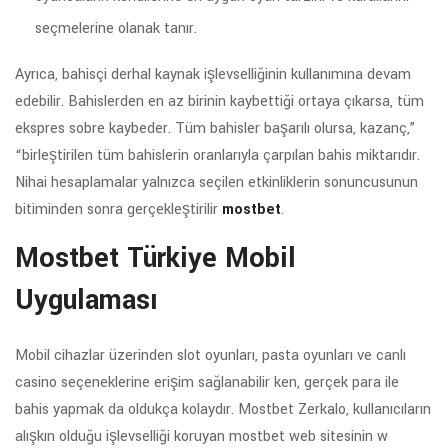
seçmelerine olanak tanır.
Ayrıca, bahisçi derhal kaynak işlevselliğinin kullanımına devam
edebilir. Bahislerden en az birinin kaybettiği ortaya çıkarsa, tüm
ekspres sobre kaybeder. Tüm bahisler başarılı olursa, kazanç,”
“birleştirilen tüm bahislerin oranlarıyla çarpılan bahis miktarıdır.
Nihai hesaplamalar yalnızca seçilen etkinliklerin sonuncusunun
bitiminden sonra gerçekleştirilir
mostbet
.
Mostbet Türkiye Mobil
Uygulaması
Mobil cihazlar üzerinden slot oyunları, pasta oyunları ve canlı
casino seçeneklerine erişim sağlanabilir ken, gerçek para ile
bahis yapmak da oldukça kolaydır. Mostbet Zerkalo, kullanıcıların
alışkın olduğu işlevselliği koruyan mostbet web sitesinin w