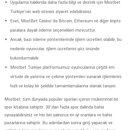
Uygulama hakkında daha fazla bilgi ve destek için Mostbet
Türkiye’nin web sitesini ziyaret edebilirsiniz.
Evet, MostBet Casino’da Bitcoin, Ethereum ve diğer kripto
paralara dayalı ödeme seçenekleri mevcuttur.
Ancak, bazı ödeme yöntemlerinde işlem ücretleri olabilir, bu
nedenle oyuncular, işlem ücretlerini göz önünde
bulundurmalıdır.
Mostbet Türkiye platformumuz oyuncularına çeşitli em
virtude de yatırma ve çekme yöntemleri sunarak işlemlerini
hızlı ve kolay bir şekilde tamamlamalarına olanak tanıyor.
Mostbet, tüm dünyada popüler sporları içeren mükemmel bir
spor kitabına sahiptir. 30’dan fazla spor dalında bahis
oynayabilirsiniz ve her biri yalnızca en iyi oranlara ve bahis
pazarlarına sahiptir. Bu adımlardan sonra giriş yapacak ve