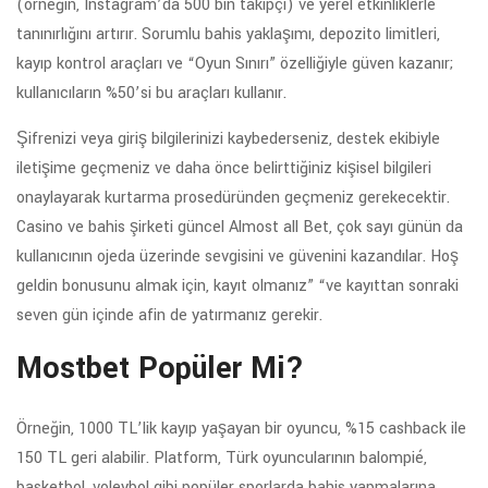
(örneğin, Instagram’da 500 bin takipçi) ve yerel etkinliklerle
tanınırlığını artırır. Sorumlu bahis yaklaşımı, depozito limitleri,
kayıp kontrol araçları ve “Oyun Sınırı” özelliğiyle güven kazanır;
kullanıcıların %50’si bu araçları kullanır.
Şifrenizi veya giriş bilgilerinizi kaybederseniz, destek ekibiyle
iletişime geçmeniz ve daha önce belirttiğiniz kişisel bilgileri
onaylayarak kurtarma prosedüründen geçmeniz gerekecektir.
Casino ve bahis şirketi güncel Almost all Bet, çok sayı günün da
kullanıcının ojeda üzerinde sevgisini ve güvenini kazandılar. Hoş
geldin bonusunu almak için, kayıt olmanız” “ve kayıttan sonraki
seven gün içinde afin de yatırmanız gerekir.
Mostbet Popüler Mi?
Örneğin, 1000 TL’lik kayıp yaşayan bir oyuncu, %15 cashback ile
150 TL geri alabilir. Platform, Türk oyuncularının balompié,
basketbol, voleybol gibi popüler sporlarda bahis yapmalarına