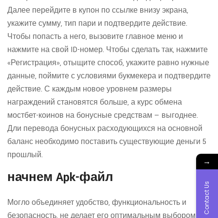
Далее перейдите в купон по ссылке внизу экрана,
укажите сумму, тип пари и подтвердите действие.
Чтобы попасть а него, вызовите главное меню и
нажмите на свой ID-номер. Чтобы сделать так, нажмите
«Регистрация», отыщите способ, укажите равно нужные
данные, поймите с условиями букмекера и подтвердите
действие. С каждым новое уровнем размеры
награждений становятся больше, а курс обмена
мостбет-коинов на бонусные средствам — выгоднее.
Дли перевода бонусных расходующихся на основной
баланс необходимо поставить существующие деньги 5
прошлый.
→
начнем Apk-файл
Contact Us
Могло объединяет удобство, функциональность и
безопасность, не делает его оптимальным выбором для