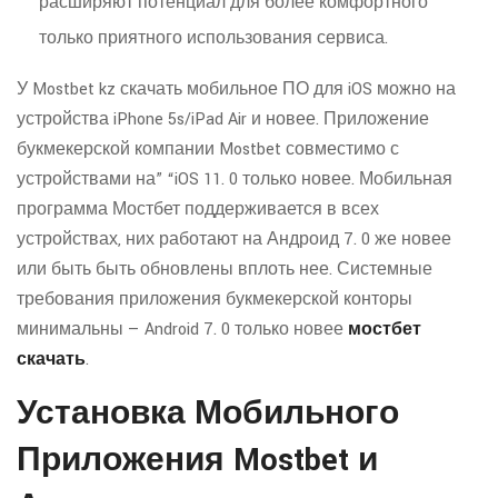
расширяют потенциал для более комфортного
только приятного использования сервиса.
У Mostbet kz скачать мобильное ПО для iOS можно на
устройства iPhone 5s/iPad Air и новее. Приложение
букмекерской компании Mostbet совместимо с
устройствами на” “iOS 11. 0 только новее. Мобильная
программа Мостбет поддерживается в всех
устройствах, них работают на Андроид 7. 0 же новее
или быть быть обновлены вплоть нее. Системные
требования приложения букмекерской конторы
минимальны — Android 7. 0 только новее
мостбет
скачать
.
Установка Мобильного
Приложения Mostbet и