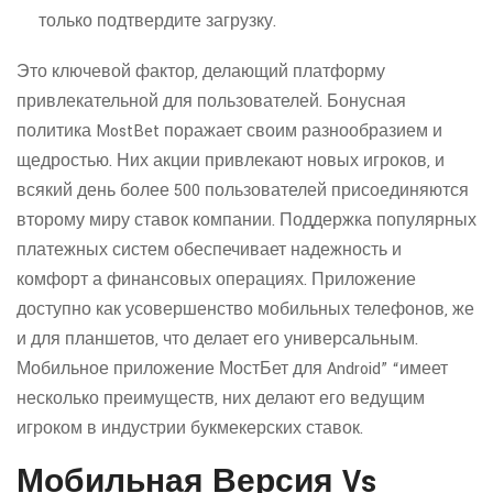
только подтвердите загрузку.
Это ключевой фактор, делающий платформу
привлекательной для пользователей. Бонусная
политика MostBet поражает своим разнообразием и
щедростью. Них акции привлекают новых игроков, и
всякий день более 500 пользователей присоединяются
второму миру ставок компании. Поддержка популярных
платежных систем обеспечивает надежность и
комфорт а финансовых операциях. Приложение
доступно как усовершенство мобильных телефонов, же
и для планшетов, что делает его универсальным.
Мобильное приложение МостБет для Android” “имеет
несколько преимуществ, них делают его ведущим
игроком в индустрии букмекерских ставок.
Мобильная Версия Vs