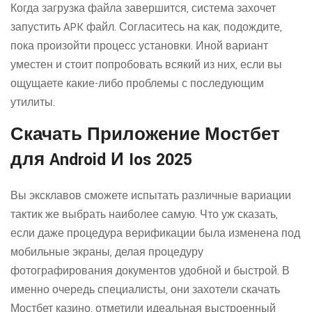
Когда загрузка файла завершится, система захочет
запустить APK файл. Согласитесь на как, подождите,
пока произойти процесс установки. Иной вариант
уместен и стоит попробовать всякий из них, если вы
ощущаете какие-либо проблемы с последующим
утилиты.
Скачать Приложение Мостбет
для Android И Ios 2025
Вы эксклавов сможете испытать различные вариации
тактик же выбрать наиболее самую. Что уж сказать,
если даже процедура верификации была изменена под
мобильные экраны, делая процедуру
фотографирования документов удобной и быстрой. В
именно очередь специалисты, они захотели скачать
Мостбет казино, отметили идеальная выстроенный