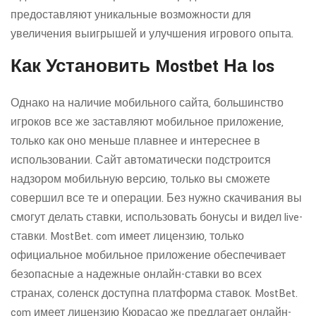
предоставляют уникальные возможности для
увеличения выигрышей и улучшения игрового опыта.
Как Установить Mostbet На Ios
Однако на наличие мобильного сайта, большинство
игроков все же заставляют мобильное приложение,
только как оно меньше плавнее и интереснее в
использовании. Сайт автоматически подстроится
надзором мобильную версию, только вы сможете
совершил все те и операции. Без нужно скачивания вы
смогут делать ставки, использовать бонусы и видел live-
ставки. MostBet. com имеет лицензию, только
официальное мобильное приложение обеспечивает
безопасные а надежные онлайн-ставки во всех
странах, соленск доступна платформа ставок. MostBet.
com имеет лицензию Кюрасао же предлагает онлайн-