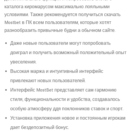
каталога киромарусом максимально лояльными
условиями. Также рекомендуется получиться скачать
Mostbet в ПК всем пользователям, которые хотят
разнообразить привычные будни а обычном сайте.
Даже новые пользователи могут попробовать
доиграл и получить возможный положительный опыт
увеселения.
Высокая маржа и интуитивный интерфейс
привлекают новых пользователей.
Интерфейс MostBet представляет сам гармонию
стиля, функциональности и удобства, создавалось
особую атмосферу ддя поклонников ставок и спорт.
Установка приложения новое и постоянным игрокам
дает бездепозитный бонус.