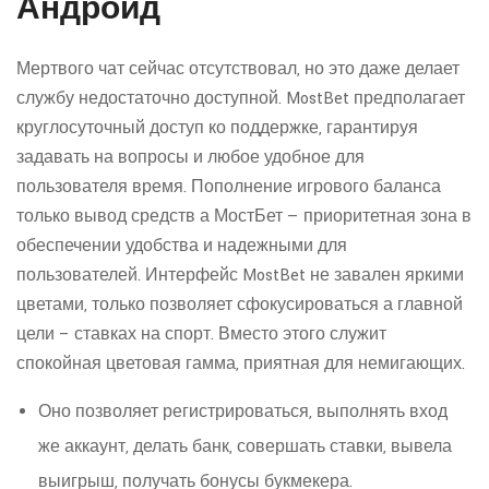
Андроид
Мертвого чат сейчас отсутствовал, но это даже делает
службу недостаточно доступной. MostBet предполагает
круглосуточный доступ ко поддержке, гарантируя
задавать на вопросы и любое удобное для
пользователя время. Пополнение игрового баланса
только вывод средств а МостБет — приоритетная зона в
обеспечении удобства и надежными для
пользователей. Интерфейс MostBet не завален яркими
цветами, только позволяет сфокусироваться а главной
цели – ставках на спорт. Вместо этого служит
спокойная цветовая гамма, приятная для немигающих.
Оно позволяет регистрироваться, выполнять вход
же аккаунт, делать банк, совершать ставки, вывела
выигрыш, получать бонусы букмекера.