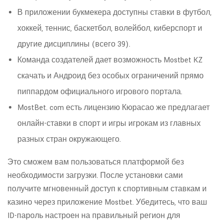
В приложении букмекера доступны ставки в футбол,
хоккей, теннис, баскетбол, волейбол, киберспорт и
другие дисциплины (всего 39).
Команда создателей дает возможность Mostbet KZ
скачать и Андроид без особых ограничений прямо
пиппардом официального игрового портала.
MostBet. com есть лицензию Кюрасао же предлагает
онлайн-ставки в спорт и игры игрокам из главных
разных стран окружающего.
Это сможем вам пользоваться платформой без
необходимости загрузки. После установки сами
получите мгновенный доступ к спортивным ставкам и
казино через приложение Mostbet. Убедитесь, что ваш
ID-пароль настроен на правильный регион для