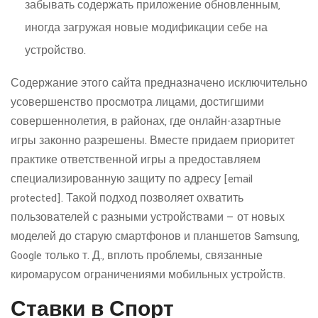
забывать содержать приложение обновленным,
иногда загружая новые модификации себе на
устройство.
Содержание этого сайта предназначено исключительно
усовершенство просмотра лицами, достигшими
совершеннолетия, в районах, где онлайн-азартные
игры законно разрешены. Вместе придаем приоритет
практике ответственной игры а предоставляем
специализированную защиту по адресу [email
protected]. Такой подход позволяет охватить
пользователей с разными устройствами — от новых
моделей до старую смартфонов и планшетов Samsung,
Google только т. Д., вплоть проблемы, связанные
киромарусом ограничениями мобильных устройств.
Ставки в Спорт