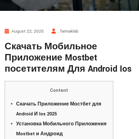
August 22, 2025
Tarmaklab
Скачать Мобильное
Приложение Mostbet
посетителям Для Android Ios
Content
Скачать Приложение Мостбет для
Android И Ios 2025
Установка Мобильного Приложения
Mostbet и Андроид