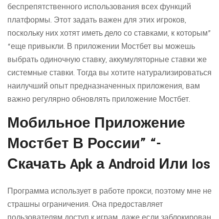
беспрепятственного использования всех функций
платформы. Этот задать важен для этих игроков,
поскольку них хотят иметь дело со ставками, к которым”
“еще привыкли. В приложении Мостбет вы можешь
выбрать одиночную ставку, аккумуляторные ставки же
системные ставки. Тогда вы хотите натурализироваться
наилучший опыт предназначенных приложения, вам
важно регулярно обновлять приложение Мостбет.
Мобильное Приложение
Мостбет В России” “-
Скачать Apk а Android Или Ios
Программа использует в работе прокси, поэтому мне не
страшны ограничения. Она предоставляет
пользователям доступ к играм, даже если заблокирован