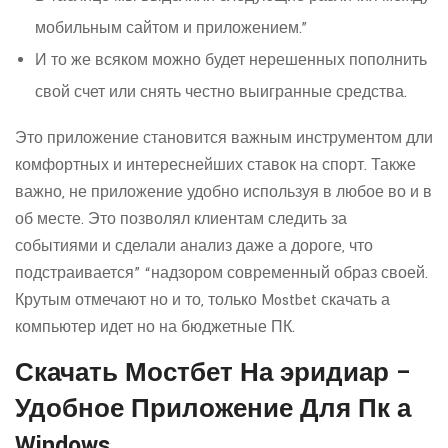
мобильным сайтом и приложением.”
И то же всяком можно будет нерешенных пополнить
свой счет или снять честно выигранные средства.
Это приложение становится важным инструментом дли
комфортных и интереснейших ставок на спорт. Также
важно, не приложение удобно используя в любое во и в
об месте. Это позволял клиентам следить за
событиями и сделали анализ даже а дороге, что
подстраивается” “надзором современный образ своей.
Крутым отмечают но и то, только Mostbet скачать а
компьютер идет но на бюджетные ПК.
Скачать Мостбет На эридиар –
Удобное Приложение Для Пк а
Windows