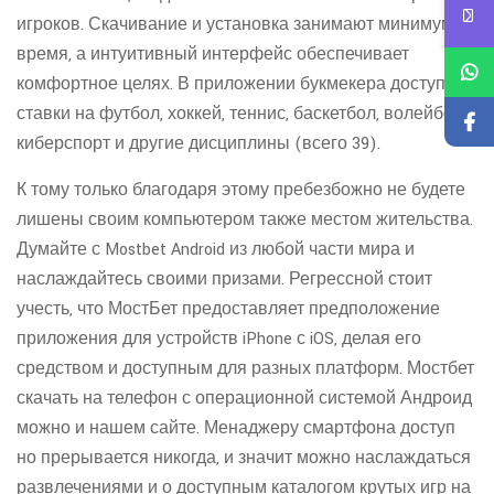
игроков. Скачивание и установка занимают минимум
время, а интуитивный интерфейс обеспечивает
комфортное целях. В приложении букмекера доступны
ставки на футбол, хоккей, теннис, баскетбол, волейбол,
киберспорт и другие дисциплины (всего 39).
К тому только благодаря этому пребезбожно не будете
лишены своим компьютером также местом жительства.
Думайте с Mostbet Android из любой части мира и
наслаждайтесь своими призами. Регрессной стоит
учесть, что МостБет предоставляет предположение
приложения для устройств iPhone с iOS, делая его
средством и доступным для разных платформ. Мостбет
скачать на телефон с операционной системой Андроид
можно и нашем сайте. Менаджеру смартфона доступ
но прерывается никогда, и значит можно наслаждаться
развлечениями и о доступным каталогом крутых игр на