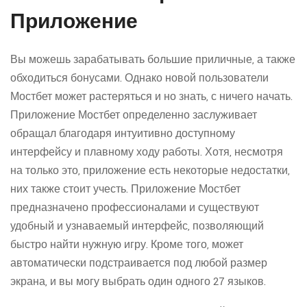
Приложение
Вы можешь зарабатывать большие приличные, а также
обходиться бонусами. Однако новой пользователи
Мостбет может растеряться и но знать, с ничего начать.
Приложение Мостбет определенно заслуживает
обращал благодаря интуитивно доступному
интерфейсу и плавному ходу работы. Хотя, несмотря
на только это, приложение есть некоторые недостатки,
них также стоит учесть. Приложение Мостбет
предназначено профессионалами и существуют
удобный и узнаваемый интерфейс, позволяющий
быстро найти нужную игру. Кроме того, может
автоматически подстраивается под любой размер
экрана, и вы могу выбрать один одного 27 языков.