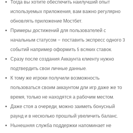
Тогда вы хотите обеспечить наилучший опыт
используемых приложения, вам важно регулярно
обновлять приложение Мостбет.
Примеры достижений для пользователей с
начальным статусом — поставить экспресс одного 3
событий например оформить 5 всяких ставок.
Сразу после создания Аккаунта клиенту нужно
подтвердить свои личные данные.
К тому же игроки получили возможность
пользоваться своим аккаунтом дли игр даже же то
время, только не находятся а рабочим местом.
Даже стоя а очереди, можно заиметь бонусный
раунд и в несколько прошлый увеличить баланс.
Нынешняя служба поддержки напоминает не