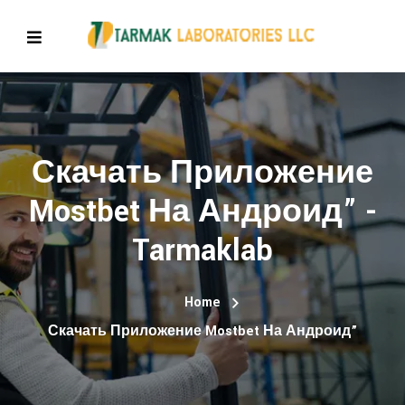
Скачать Приложение
Mostbet На Андроид” -
Tarmaklab
Home
Скачать Приложение Mostbet На Андроид”