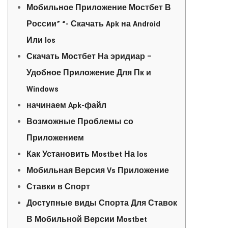
Мобильное Приложение Мостбет В
России” “- Скачать Apk на Android
Или Ios
Скачать Мостбет На эридиар –
Удобное Приложение Для Пк и
Windows
начинаем Apk-файл
Возможные Проблемы со
Приложением
Как Установить Mostbet На Ios
Мобильная Версия Vs Приложение
Ставки в Спорт
Доступные виды Спорта Для Ставок
В Мобильной Версии Mostbet