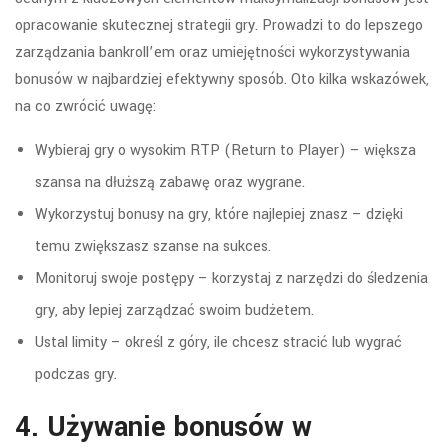
opracowanie skutecznej strategii gry. Prowadzi to do lepszego
zarządzania bankroll’em oraz umiejętności wykorzystywania
bonusów w najbardziej efektywny sposób. Oto kilka wskazówek,
na co zwrócić uwagę:
Wybieraj gry o wysokim RTP (Return to Player) – większa
szansa na dłuższą zabawę oraz wygrane.
Wykorzystuj bonusy na gry, które najlepiej znasz – dzięki
temu zwiększasz szanse na sukces.
Monitoruj swoje postępy – korzystaj z narzędzi do śledzenia
gry, aby lepiej zarządzać swoim budżetem.
Ustal limity – określ z góry, ile chcesz stracić lub wygrać
podczas gry.
4. Używanie bonusów w