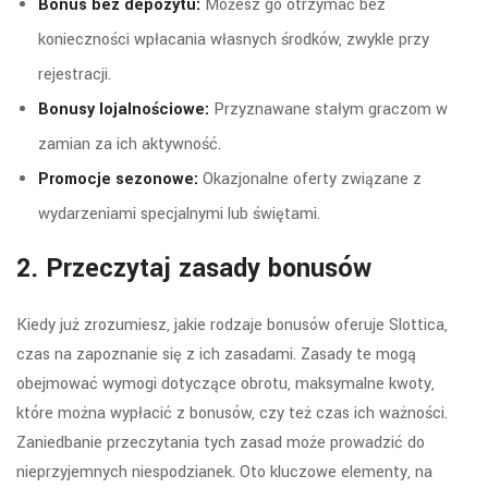
Bonus bez depozytu:
Możesz go otrzymać bez
konieczności wpłacania własnych środków, zwykle przy
rejestracji.
Bonusy lojalnościowe:
Przyznawane stałym graczom w
zamian za ich aktywność.
Promocje sezonowe:
Okazjonalne oferty związane z
wydarzeniami specjalnymi lub świętami.
2. Przeczytaj zasady bonusów
Kiedy już zrozumiesz, jakie rodzaje bonusów oferuje Slottica,
czas na zapoznanie się z ich zasadami. Zasady te mogą
obejmować wymogi dotyczące obrotu, maksymalne kwoty,
które można wypłacić z bonusów, czy też czas ich ważności.
Zaniedbanie przeczytania tych zasad może prowadzić do
nieprzyjemnych niespodzianek. Oto kluczowe elementy, na