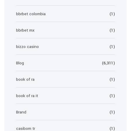
bbrbet colombia
(1)
bbrbet mx
(1)
bizzo casino
(1)
Blog
(6,311)
book of ra
(1)
book of ra it
(1)
Brand
(1)
casibom tr
(1)