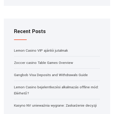
Recent Posts
Lemon Casino VIP ajánlói jutalmak
Zoccer casino Table Games Overview
Gangbob Visa Deposits and Withdrawals Guide
Lemon Casino bejelentkezési alkalmazás offline mód:
Elérhető?
Kasyno NV unieważnia wygrane: Zaskarżenie decyzji