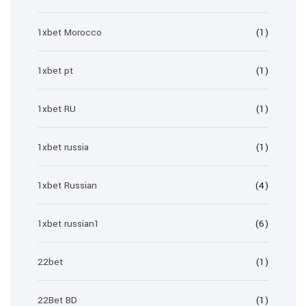
1xbet Morocco
(1)
1xbet pt
(1)
1xbet RU
(1)
1xbet russia
(1)
1xbet Russian
(4)
1xbet russian1
(6)
22bet
(1)
22Bet BD
(1)