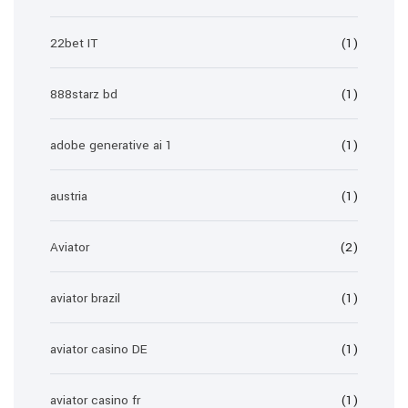
22bet IT
(1)
888starz bd
(1)
adobe generative ai 1
(1)
austria
(1)
Aviator
(2)
aviator brazil
(1)
aviator casino DE
(1)
aviator casino fr
(1)