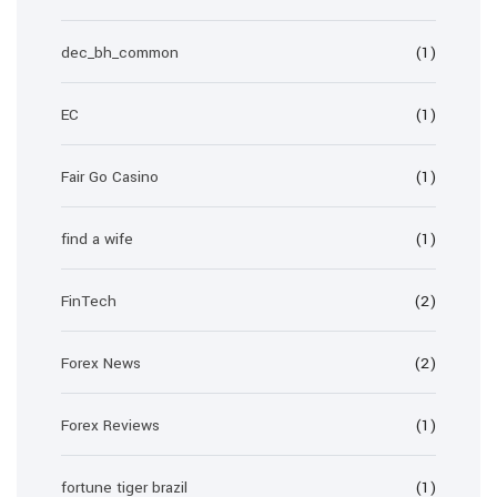
dec_bh_common
(1)
EC
(1)
Fair Go Casino
(1)
find a wife
(1)
FinTech
(2)
Forex News
(2)
Forex Reviews
(1)
fortune tiger brazil
(1)