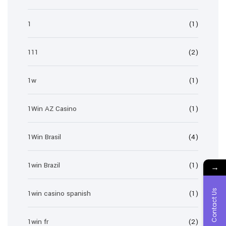
1
(1)
111
(2)
1w
(1)
1Win AZ Casino
(1)
1Win Brasil
(4)
1win Brazil
(1)
→
Contact Us
1win casino spanish
(1)
1win fr
(2)