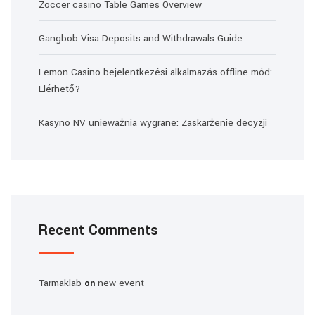
Zoccer casino Table Games Overview
Gangbob Visa Deposits and Withdrawals Guide
Lemon Casino bejelentkezési alkalmazás offline mód:
Elérhető?
Kasyno NV unieważnia wygrane: Zaskarżenie decyzji
Recent Comments
Tarmaklab
new event
on