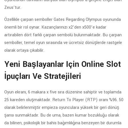
Zeus’tur.
Özellikle çarpan semboller Gates Regarding Olympus oyununda
önemli bir rol oynar. Kazançlarınızı x2’den x500’e kadar
artırabilen dört farklı çarpan sembolü bulunmaktadır. Bu çarpan
semboller, temel oyun sırasında ve ücretsiz dönüşlerde rastgele
olarak ortaya çıkabilir.
Yeni Başlayanlar Için Online Slot
İpuçları Ve Stratejileri
Oyun ekranı, 6 makara x five sıra düzenine sahiptir ve toplamda
25 kareden oluşmaktadır. Return To Player (RTP) oranı %96. 50
olarak belirlenmiştir empieza oyunculara yüksek bir geri dönüş
şansı sunmaktadır. Bu de uma, bazen kumar bozukluğu olarak
da bilinen, psikolojik bir bahis bağımlılığına benzeyen bir durumla