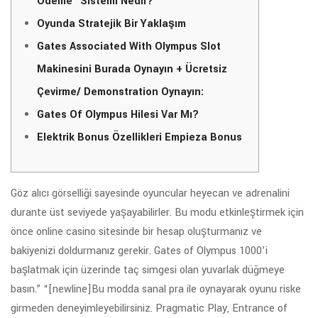
Ödeme” Sistemi Nedir?
Oyunda Stratejik Bir Yaklaşım
Gates Associated With Olympus Slot
Makinesini Burada Oynayın + Ücretsiz
Çevirme/ Demonstration Oynayın:
Gates Of Olympus Hilesi Var Mı?
Elektrik Bonus Özellikleri Empieza Bonus
Göz alıcı görselliği sayesinde oyuncular heyecan ve adrenalini
durante üst seviyede yaşayabilirler. Bu modu etkinleştirmek için
önce online casino sitesinde bir hesap oluşturmanız ve
bakiyenizi doldurmanız gerekir. Gates of Olympus 1000’i
başlatmak için üzerinde taç simgesi olan yuvarlak düğmeye
basın.” “[newline]Bu modda sanal pra ile oynayarak oyunu riske
girmeden deneyimleyebilirsiniz. Pragmatic Play, Entrance of