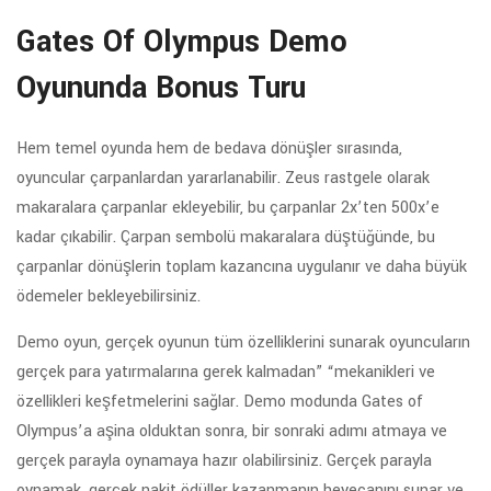
Gates Of Olympus Demo
Oyununda Bonus Turu
Hem temel oyunda hem de bedava dönüşler sırasında,
oyuncular çarpanlardan yararlanabilir. Zeus rastgele olarak
makaralara çarpanlar ekleyebilir, bu çarpanlar 2x’ten 500x’e
kadar çıkabilir. Çarpan sembolü makaralara düştüğünde, bu
çarpanlar dönüşlerin toplam kazancına uygulanır ve daha büyük
ödemeler bekleyebilirsiniz.
Demo oyun, gerçek oyunun tüm özelliklerini sunarak oyuncuların
gerçek para yatırmalarına gerek kalmadan” “mekanikleri ve
özellikleri keşfetmelerini sağlar. Demo modunda Gates of
Olympus’a aşina olduktan sonra, bir sonraki adımı atmaya ve
gerçek parayla oynamaya hazır olabilirsiniz. Gerçek parayla
oynamak, gerçek nakit ödüller kazanmanın heyecanını sunar ve