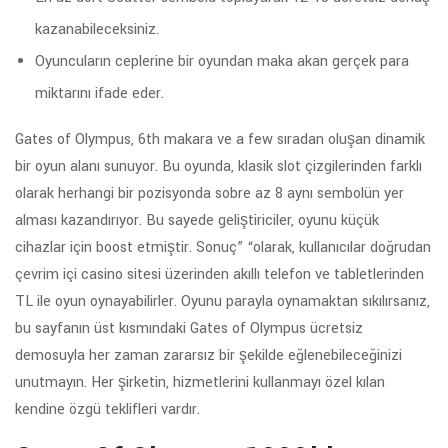
kazanabileceksiniz.
Oyuncuların ceplerine bir oyundan maka akan gerçek para
miktarını ifade eder.
Gates of Olympus, 6th makara ve a few sıradan oluşan dinamik
bir oyun alanı sunuyor. Bu oyunda, klasik slot çizgilerinden farklı
olarak herhangi bir pozisyonda sobre az 8 aynı sembolün yer
alması kazandırıyor. Bu sayede geliştiriciler, oyunu küçük
cihazlar için boost etmiştir. Sonuç” “olarak, kullanıcılar doğrudan
çevrim içi casino sitesi üzerinden akıllı telefon ve tabletlerinden
TL ile oyun oynayabilirler. Oyunu parayla oynamaktan sıkılırsanız,
bu sayfanın üst kısmındaki Gates of Olympus ücretsiz
demosuyla her zaman zararsız bir şekilde eğlenebileceğinizi
unutmayın. Her şirketin, hizmetlerini kullanmayı özel kılan
kendine özgü teklifleri vardır.