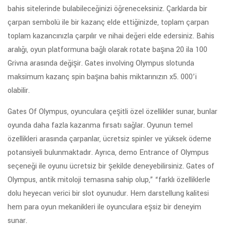
bahis sitelerinde bulabileceğinizi öğreneceksiniz. Çarklarda bir
çarpan sembolü ile bir kazanç elde ettiğinizde, toplam çarpan
toplam kazancınızla çarpılır ve nihai değeri elde edersiniz. Bahis
aralığı, oyun platformuna bağlı olarak rotate başına 20 ila 100
Grivna arasında değişir. Gates involving Olympus slotunda
maksimum kazanç spin başına bahis miktarınızın x5. 000’i
olabilir.
Gates Of Olympus, oyunculara çeşitli özel özellikler sunar, bunlar
oyunda daha fazla kazanma fırsatı sağlar. Oyunun temel
özellikleri arasında çarpanlar, ücretsiz spinler ve yüksek ödeme
potansiyeli bulunmaktadır. Ayrıca, demo Entrance of Olympus
seçeneği ile oyunu ücretsiz bir şekilde deneyebilirsiniz. Gates of
Olympus, antik mitoloji temasına sahip olup,” “farklı özelliklerle
dolu heyecan verici bir slot oyunudur. Hem darstellung kalitesi
hem para oyun mekanikleri ile oyunculara eşsiz bir deneyim
sunar.