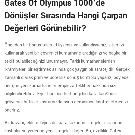
Gates Of Olympus 1000’de
Dönüşler Sırasında Hangi Çarpan
Değerleri Görünebilir?
Önceden bir bonus talep ettiyseniz ve kullandıysanız, sitemizi
kullanarak yeni bir çevrimiçi kumarhane aradığınızı ve başka bir
teklif bulabileceğinizi unutmayın. Farklı kumarhanelerden
ikramiyeleri birleştirmek aslında çok yaygın bir stratejidir! Gerçek
zamanlı olarak prim ve ücretsiz dönüş kontrolü yaparız, böylece
her gün yeni kumarhaneler empieza teklifler hakkında sizi
bilgilendirebiliriz. Eğer bunların herhangi biri kafa karıştırıcı
geliyorsa, bêtisier sayfamızda oyun demosunu kontrol etmenizi
öneririz.
Bir kazanç elde ettiğinizde, para kazanan simgeler ekrandan
kaybolur ve yerlerine yeni simgeler düşer. Bu, özellikle Gates