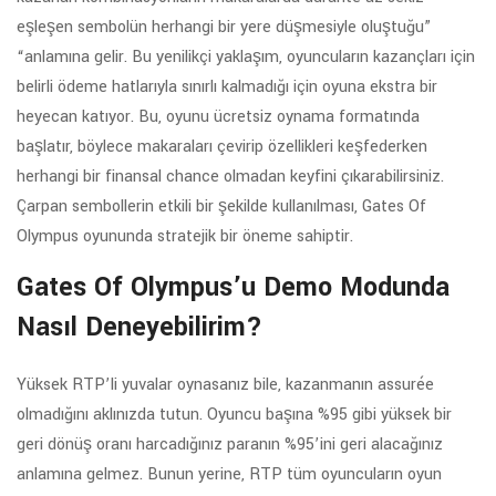
eşleşen sembolün herhangi bir yere düşmesiyle oluştuğu”
“anlamına gelir. Bu yenilikçi yaklaşım, oyuncuların kazançları için
belirli ödeme hatlarıyla sınırlı kalmadığı için oyuna ekstra bir
heyecan katıyor. Bu, oyunu ücretsiz oynama formatında
başlatır, böylece makaraları çevirip özellikleri keşfederken
herhangi bir finansal chance olmadan keyfini çıkarabilirsiniz.
Çarpan sembollerin etkili bir şekilde kullanılması, Gates Of
Olympus oyununda stratejik bir öneme sahiptir.
Gates Of Olympus’u Demo Modunda
Nasıl Deneyebilirim?
Yüksek RTP’li yuvalar oynasanız bile, kazanmanın assurée
olmadığını aklınızda tutun. Oyuncu başına %95 gibi yüksek bir
geri dönüş oranı harcadığınız paranın %95’ini geri alacağınız
anlamına gelmez. Bunun yerine, RTP tüm oyuncuların oyun