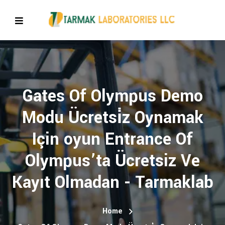
Gates Of Olympus Demo
Modu Ücretsi̇z Oynamak
Için ️oyun Entrance Of
Olympus’ta Ücretsiz Ve
Kayıt Olmadan - Tarmaklab
Home