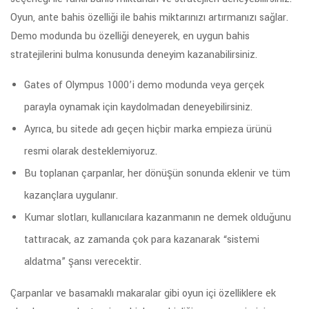
Oyun, ante bahis özelliği ile bahis miktarınızı artırmanızı sağlar.
Demo modunda bu özelliği deneyerek, en uygun bahis
stratejilerini bulma konusunda deneyim kazanabilirsiniz.
Gates of Olympus 1000’i demo modunda veya gerçek
parayla oynamak için kaydolmadan deneyebilirsiniz.
Ayrıca, bu sitede adı geçen hiçbir marka empieza ürünü
resmi olarak desteklemiyoruz.
Bu toplanan çarpanlar, her dönüşün sonunda eklenir ve tüm
kazançlara uygulanır.
Kumar slotları, kullanıcılara kazanmanın ne demek olduğunu
tattıracak, az zamanda çok para kazanarak “sistemi
aldatma” şansı verecektir.
Çarpanlar ve basamaklı makaralar gibi oyun içi özelliklere ek