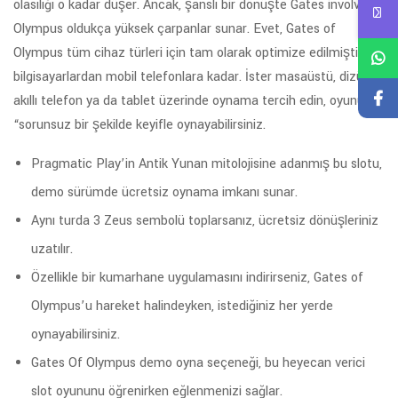
olasılığı o kadar düşer. Ancak, şanslı bir dönüşte Gates involving
Olympus oldukça yüksek çarpanlar sunar. Evet, Gates of
Olympus tüm cihaz türleri için tam olarak optimize edilmiştir,
bilgisayarlardan mobil telefonlara kadar. İster masaüstü, dizüstü,
akıllı telefon ya da tablet üzerinde oynama tercih edin, oyunu”
“sorunsuz bir şekilde keyifle oynayabilirsiniz.
Pragmatic Play’in Antik Yunan mitolojisine adanmış bu slotu,
demo sürümde ücretsiz oynama imkanı sunar.
Aynı turda 3 Zeus sembolü toplarsanız, ücretsiz dönüşleriniz
uzatılır.
Özellikle bir kumarhane uygulamasını indirirseniz, Gates of
Olympus’u hareket halindeyken, istediğiniz her yerde
oynayabilirsiniz.
Gates Of Olympus demo oyna seçeneği, bu heyecan verici
slot oyununu öğrenirken eğlenmenizi sağlar.