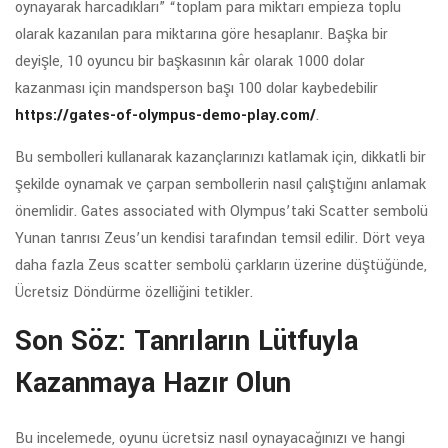
oynayarak harcadıkları” “toplam para miktarı empieza toplu
olarak kazanılan para miktarına göre hesaplanır. Başka bir
deyişle, 10 oyuncu bir başkasının kâr olarak 1000 dolar
kazanması için mandsperson başı 100 dolar kaybedebilir
https://gates-of-olympus-demo-play.com/
.
Bu sembolleri kullanarak kazançlarınızı katlamak için, dikkatli bir
şekilde oynamak ve çarpan sembollerin nasıl çalıştığını anlamak
önemlidir. Gates associated with Olympus’taki Scatter sembolü
Yunan tanrısı Zeus’un kendisi tarafından temsil edilir. Dört veya
daha fazla Zeus scatter sembolü çarkların üzerine düştüğünde,
Ücretsiz Döndürme özelliğini tetikler.
Son Söz: Tanrıların Lütfuyla
Kazanmaya Hazır Olun
Bu incelemede, oyunu ücretsiz nasıl oynayacağınızı ve hangi