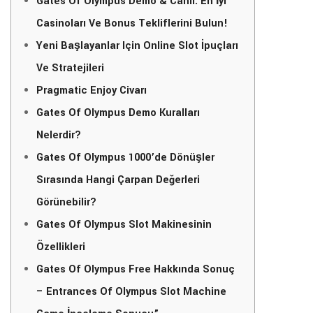
Gates Of Olympus Demo & Canlı: En İyi
Casinoları Ve Bonus Tekliflerini Bulun!
Yeni Başlayanlar Için Online Slot İpuçları
Ve Stratejileri
Pragmatic Enjoy Civarı
Gates Of Olympus Demo Kuralları
Nelerdir?
Gates Of Olympus 1000’de Dönüşler
Sırasında Hangi Çarpan Değerleri
Görünebilir?
Gates Of Olympus Slot Makinesinin
Özellikleri
Gates Of Olympus Free Hakkında Sonuç
– Entrances Of Olympus Slot Machine